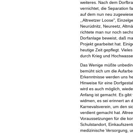
weiteres. Nach dem Dorfbra
vernichtet, die Separation fa
auf dem nun neu zugewiese
,,Altreetzer Loose", Einzelg
Neurüdnitz, Neureetz, Altmä
richtete man nur noch sechs
Dorfanlage beweist, daß m
Projekt gearbeitet hat. Ein
heutige Zeit gepflegt. Vieles
durch Krieg und Hochwasser
Das Wenige müßte unbeding
bemüht sich um die Aufarbei
Erkenntnisse werden uns he
Hinweise für eine Dorfgesta
wird es auch möglich, wiede
Anfang ist gemacht. Es gibt 
widmen, es sei erinnert an 
Karnevalsverein, um den sic
verdient gemacht hat. Altre
Voraussetzungen für die kom
Schulstandort, Einkaufszent
medizinische Versorgung, un