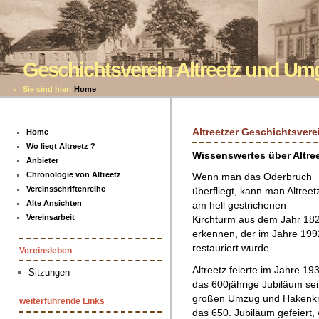
Geschichtsverein Altreetz und U
Sie sind hier:
Home
Altreetzer Geschichtsvere
Home
Wo liegt Altreetz ?
Wissenswertes über Altre
Anbieter
Chronologie von Altreetz
Wenn man das Oderbruch
Vereinsschriftenreihe
überfliegt, kann man Altreet
Alte Ansichten
am hell gestrichenen
Vereinsarbeit
Kirchturm aus dem Jahr 18
erkennen, der im Jahre 199
restauriert wurde.
Vereinsleben
Altreetz feierte im Jahre 19
Sitzungen
das 600jährige Jubiläum se
großen Umzug und Hakenkr
weiterführende Links
das 650. Jubiläum gefeiert