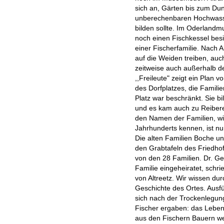
sich an, Gärten bis zum Du
unberechenbaren Hochwass
bilden sollte. Im Oderlan
noch einen Fischkessel besi
einer Fischerfamilie. Nach
auf die Weiden treiben, au
zeitweise auch außerhalb d
,,Freileute" zeigt ein Plan 
des Dorfplatzes, die Famili
Platz war beschränkt. Sie b
und es kam auch zu Reibere
den Namen der Familien, wie
Jahrhunderts kennen, ist n
Die alten Familien Boche u
den Grabtafeln des Friedho
von den 28 Familien. Dr. Ge
Familie eingeheiratet, schri
von Altreetz. Wir wissen durc
Geschichte des Ortes. Ausfü
sich nach der Trockenlegung
Fischer ergaben: das Lebens
aus den Fischern Bauern we