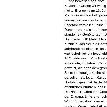
Funde beweisen das. Vom L
Bewohner wissen wir wenig 
nichts. Erst seit dem 13. Ja
Reetz ein Fischerdorf gewo
können wir uns das Leben 
ungefähr vorstellen: Rund 
Durchmesser, also auf eine
standen 27 Gehöfte. Zum Do
Durchschnitt 10 Meter Platz.
Kirchlein, das sich die Reetz
Jahrhunderts leisteten. Im 
wahrscheinlich ein bescheid
1641 abbrannte. Man baute 
abbrannte, im Jahre 1768 w
geweiht, die dann dem groß
So ist die heutige Kirche al
derselben Stelle, am Rande
Dorfplatz gerichtet. In der 
öffentlichen Brunnen, das B
Die Häuser hatten ihre Giebe
der Eingang. Links und rec
Wohnräume, dann kam eine 
noch im Museumsdorf Altranf