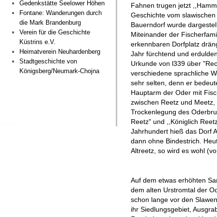
Gedenkstätte Seelower Höhen
Fahnen trugen jetzt ,,Hamme
Fontane: Wanderungen durch
Geschichte vom slawischen
die Mark Brandenburg
Bauerndorf wurde dargestell
Verein für die Geschichte
Miteinander der Fischerfami
Küstrins e.V.
erkennbaren Dorfplatz drän
Heimatverein Neuhardenberg
Jahr fürchtend und erdulden
Stadtgeschichte von
Urkunde von l339 über "Re
Königsberg/Neumark-Chojna
verschiedene sprachliche W
sehr selten, denn er bedeut
Hauptarm der Oder mit Fisch
zwischen Reetz und Meetz, 
Trockenlegung des Oderbruc
Reetz" und ,,Königlich Reet
Jahrhundert hieß das Dorf Al
dann ohne Bindestrich. Heu
Altreetz, so wird es wohl (v
Auf dem etwas erhöhten Sa
dem alten Urstromtal der O
schon lange vor den Slawe
ihr Siedlungsgebiet, Ausgr