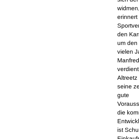
widmen,
erinnert
Sportve
den Kar
um den s
vielen 
Manfred
verdien
Altreetz
seine z
gute
Vorauss
die ko
Entwickl
ist Schu
Einkauf