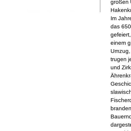
großen
Hakenkr
Im Jahr
das 650
gefeiert
einem g
Umzug, 
trugen 
und Zirk
Ährenkr
Geschic
slawisc
Fischer
branden
Bauernd
dargeste