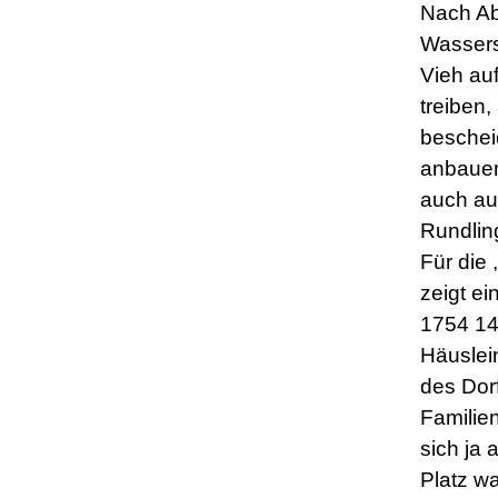
Nach A
Wasser
Vieh au
treiben,
beschei
anbauen
auch au
Rundlin
Für die 
zeigt ei
1754 14
Häuslei
des Dorf
Familie
sich ja 
Platz w