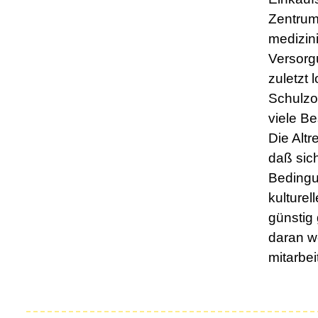
Zentrum
medizin
Versorg
zuletzt 
Schulzoo
viele B
Die Altr
daß sich
Bedingu
kulturel
günstig 
daran wo
mitarbei