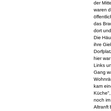
der Mitt
waren d
öffentli
das Bra
dort und
Die Häu
ihre Gi
Dorfplat
hier war
Links u
Gang wa
Wohnrä
kam ein
Küche",
noch i
Altranft