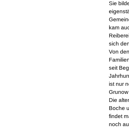
Sie bild
eigenst
Gemeind
kam au
Reibere
sich de
Von de
Familien
seit Beg
Jahrhun
ist nur
Grunow 
Die alte
Boche u
findet 
noch au