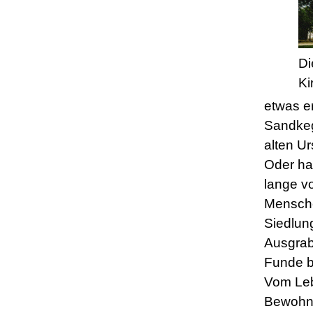
Di
Ki
etwas e
Sandkeg
alten Ur
Oder ha
lange v
Mensche
Siedlun
Ausgra
Funde b
Vom Leb
Bewohne