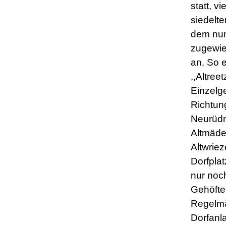
statt, v
siedelte
dem nu
zugewi
an. So 
,,Altree
Einzelge
Richtun
Neurüdn
Altmäde
Altwrie
Dorfplat
nur noc
Gehöfte 
Regelmä
Dorfanl