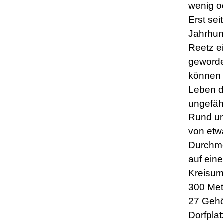
wenig od
Erst sei
Jahrhund
Reetz e
geworde
können 
Leben 
ungefähr
Rund um
von etw
Durchme
auf ein
Kreisum
300 Met
27 Gehö
Dorfplat