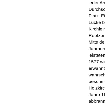
jeder A
Durchsc
Platz. E
Lücke bl
Kirchlei
Reetzer 
Mitte de
Jahrhun
leistete
1577 wi
erwähnt
wahrsch
besche
Holzkirc
Jahre 1
abbrann