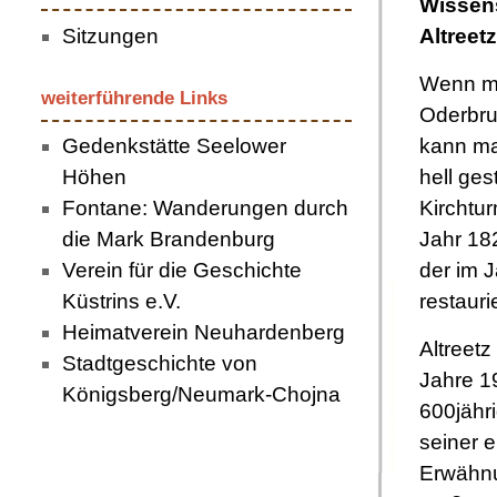
Wissen
Sitzungen
Altreetz
Wenn m
weiterführende Links
Oderbruc
kann ma
Gedenkstätte Seelower
hell ges
Höhen
Kirchtu
Fontane: Wanderungen durch
Jahr 18
die Mark Brandenburg
der im 
Verein für die Geschichte
restauri
Küstrins e.V.
Heimatverein Neuhardenberg
Altreetz
Stadtgeschichte von
Jahre 1
Königsberg/Neumark-Chojna
600jähr
seiner e
Erwähnu