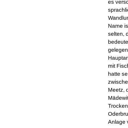
es vers
sprachl
Wandlun
Name ist
selten, 
bedeute
gelegen
Hauptar
mit Fisc
hatte se
zwische
Meetz, 
Mädewit
Trocken
Oderbru
Anlage v