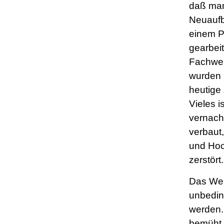
daß man
Neuauf
einem P
gearbeit
Fachwe
wurden b
heutige 
Vieles is
vernachl
verbaut,
und Ho
zerstört.
Das We
unbedin
werden.
bemüht 