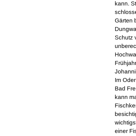
kann. St
schloss
Gärten 
Dungwal
Schutz 
unbere
Hochwa
Frühjah
Johanni 
Im Ode
Bad Fre
kann ma
Fischke
besicht
wichtigs
einer Fi