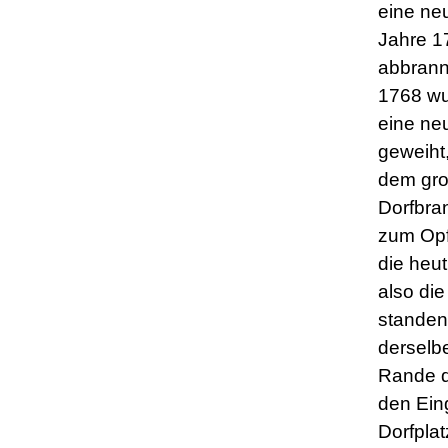
eine neu
Jahre 1
abbrann
1768 wu
eine ne
geweiht
dem gr
Dorfbra
zum Opfe
die heut
also die
standen
derselb
Rande d
den Ei
Dorfplat