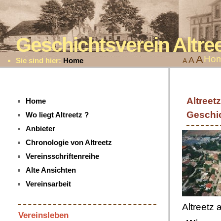
Geschichtsverein Altr
A
Ho
A
Sie sind hier:
Home
A
Altreet
Home
Geschi
Wo liegt Altreetz ?
Anbieter
Chronologie von Altreetz
Vereinsschriftenreihe
Alte Ansichten
Vereinsarbeit
Altreetz 
Vereinsleben