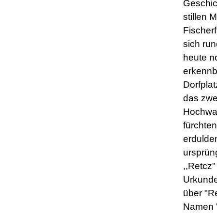
Geschic
stillen 
Fischerf
sich ru
heute n
erkennb
Dorfplat
das zwe
Hochwas
fürchte
erdulde
ursprün
,,Retcz"
Urkunde
über "R
Namen 