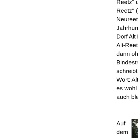
Reetz" u
Reetz" 
Neureet
Jahrhun
Dorf Alt
Alt-Reet
dann o
Bindest
schreib
Wort: Al
es wohl 
auch bl
Auf
dem