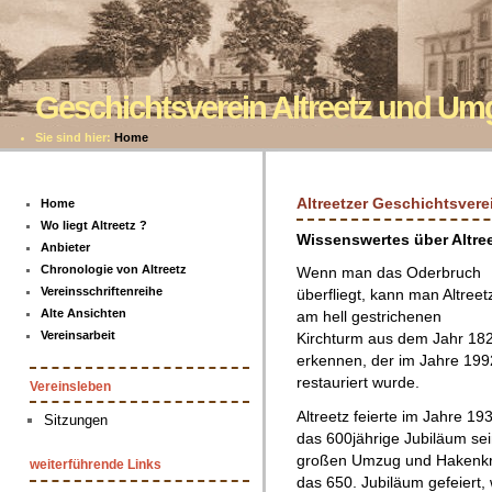
Geschichtsverein Altreetz und U
Sie sind hier:
Home
Altreetzer Geschichtsvere
Home
Wo liegt Altreetz ?
Wissenswertes über Altre
Anbieter
Chronologie von Altreetz
Wenn man das Oderbruch
Vereinsschriftenreihe
überfliegt, kann man Altreet
Alte Ansichten
am hell gestrichenen
Vereinsarbeit
Kirchturm aus dem Jahr 18
erkennen, der im Jahre 199
restauriert wurde.
Vereinsleben
Altreetz feierte im Jahre 19
Sitzungen
das 600jährige Jubiläum se
großen Umzug und Hakenkr
weiterführende Links
das 650. Jubiläum gefeiert