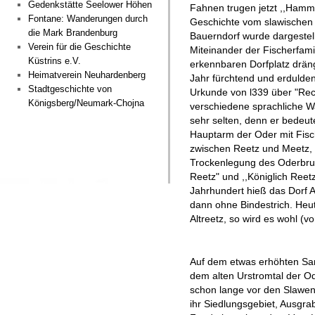
Gedenkstätte Seelower Höhen
Fahnen trugen jetzt ,,Hamme
Fontane: Wanderungen durch
Geschichte vom slawischen
die Mark Brandenburg
Bauerndorf wurde dargestell
Verein für die Geschichte
Miteinander der Fischerfami
Küstrins e.V.
erkennbaren Dorfplatz drän
Heimatverein Neuhardenberg
Jahr fürchtend und erdulden
Stadtgeschichte von
Urkunde von l339 über "Re
Königsberg/Neumark-Chojna
verschiedene sprachliche W
sehr selten, denn er bedeut
Hauptarm der Oder mit Fisch
zwischen Reetz und Meetz, 
Trockenlegung des Oderbruc
Reetz" und ,,Königlich Reet
Jahrhundert hieß das Dorf Al
dann ohne Bindestrich. Heu
Altreetz, so wird es wohl (v
Auf dem etwas erhöhten Sa
dem alten Urstromtal der O
schon lange vor den Slawe
ihr Siedlungsgebiet, Ausgr