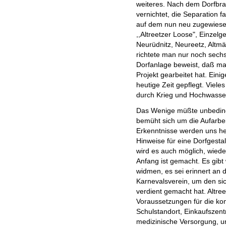
weiteres. Nach dem Dorfbra
vernichtet, die Separation fa
auf dem nun neu zugewiese
,,Altreetzer Loose", Einzelg
Neurüdnitz, Neureetz, Altmä
richtete man nur noch sechs
Dorfanlage beweist, daß m
Projekt gearbeitet hat. Ein
heutige Zeit gepflegt. Vieles
durch Krieg und Hochwasser
Das Wenige müßte unbeding
bemüht sich um die Aufarbei
Erkenntnisse werden uns he
Hinweise für eine Dorfgesta
wird es auch möglich, wiede
Anfang ist gemacht. Es gibt 
widmen, es sei erinnert an 
Karnevalsverein, um den sic
verdient gemacht hat. Altre
Voraussetzungen für die kom
Schulstandort, Einkaufszent
medizinische Versorgung, un