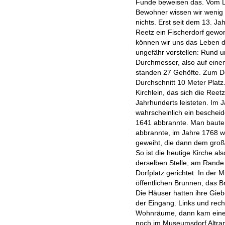
Funde beweisen das. Vom L
Bewohner wissen wir wenig 
nichts. Erst seit dem 13. Ja
Reetz ein Fischerdorf gewo
können wir uns das Leben 
ungefähr vorstellen: Rund 
Durchmesser, also auf eine
standen 27 Gehöfte. Zum Do
Durchschnitt 10 Meter Platz.
Kirchlein, das sich die Reetz
Jahrhunderts leisteten. Im 
wahrscheinlich ein bescheid
1641 abbrannte. Man baute 
abbrannte, im Jahre 1768 w
geweiht, die dann dem groß
So ist die heutige Kirche al
derselben Stelle, am Rande
Dorfplatz gerichtet. In der 
öffentlichen Brunnen, das B
Die Häuser hatten ihre Giebe
der Eingang. Links und rec
Wohnräume, dann kam eine 
noch im Museumsdorf Altranf