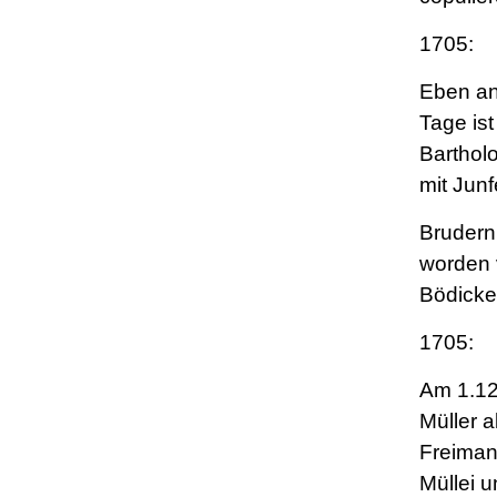
1705:
Eben a
Tage is
Barthol
mit Junf
Brudern
worden 
Bödicke
1705:
Am 1.12
Müller a
Freima
Müllei u