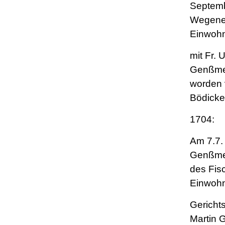
Septemb
Wegener
Einwohne
mit Fr. 
Genßmer
worden 
Bödicke
1704:
Am 7.7.
Genßmer
des Fis
Einwohn
Gericht
Martin 