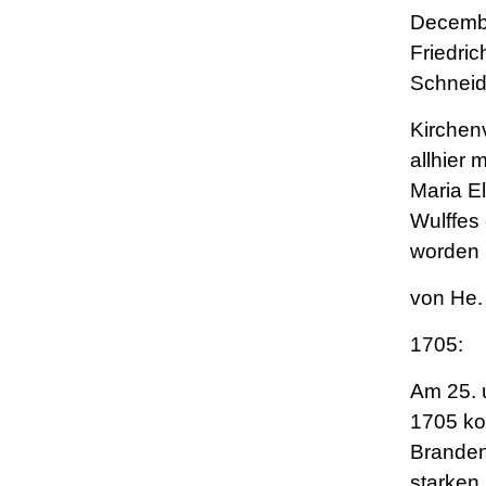
Decembe
Friedri
Schneid
Kirchen
allhier m
Maria E
Wulffes 
worden
von He.
1705:
Am 25. 
1705 ko
Branden
starken