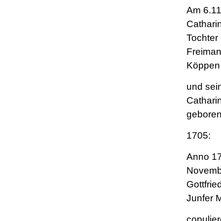
Am 6.11
Cathari
Tochter
Freiman
Köppen
und sei
Cathari
geboren
1705:
Anno 17
Novembe
Gottfrie
Junfer 
copulier