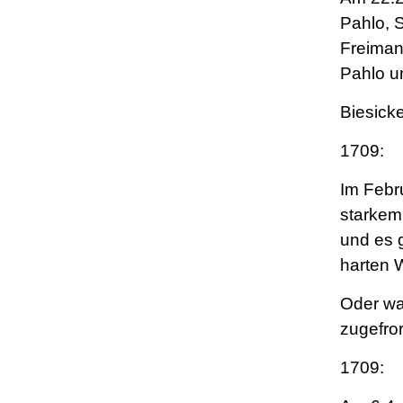
Pahlo, 
Freiman
Pahlo u
Biesick
1709:
Im Febr
starkem
und es 
harten W
Oder wa
zugefro
1709: