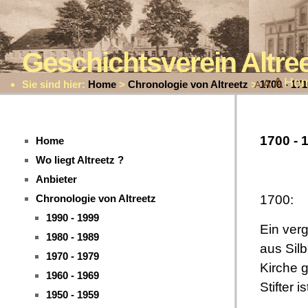
Geschichtsverein Altr
A
Ho
A
Sie sind hier:
Home
>
Chronologie von Altreetz
>
1700 - 171
A
1700 - 
Home
Wo liegt Altreetz ?
Anbieter
1700:
Chronologie von Altreetz
1990 - 1999
Ein ver
1980 - 1989
aus Silb
1970 - 1979
Kirche ge
1960 - 1969
Stifter is
1950 - 1959