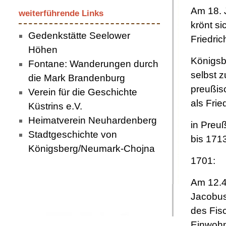
Am 18. 
weiterführende Links
krönt si
Gedenkstätte Seelower
Friedrich
Höhen
Königsb
Fontane: Wanderungen durch
selbst 
die Mark Brandenburg
preußis
Verein für die Geschichte
als Fried
Küstrins e.V.
Heimatverein Neuhardenberg
in Preuß
Stadtgeschichte von
bis 171
Königsberg/Neumark-Chojna
1701:
Am 12.4
Jacobus
des Fis
Einwohn