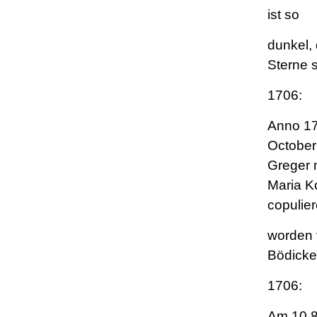
ist so
dunkel,
Sterne 
1706:
Anno 17
October 
Greger 
Maria K
copulier
worden 
Bödicke
1706:
Am 10.8