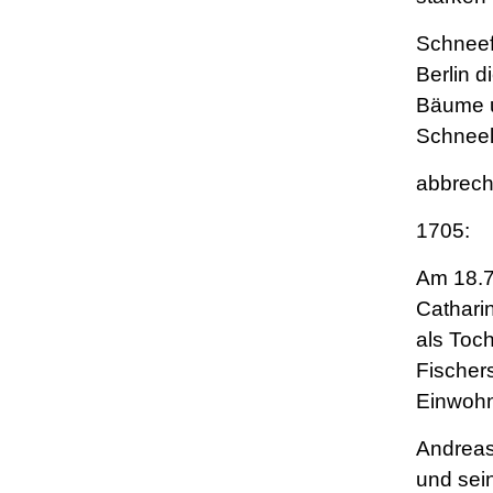
Schneef
Berlin d
Bäume u
Schneel
abbrech
1705:
Am 18.7
Cathari
als Toch
Fischer
Einwoh
Andrea
und sei