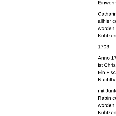
Einwohn
Cathari
allhier c
worden 
Kühtzen
1708:
Anno 17
ist Chri
Ein Fis
Nachtbah
mit Jun
Rabin co
worden 
Kühtzen