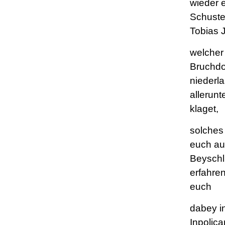
wieder 
Schust
Tobias 
welcher
Bruchdo
niederl
allerunt
klaget,
solches
euch a
Beyschl
erfahre
euch
dabey i
Inpolic