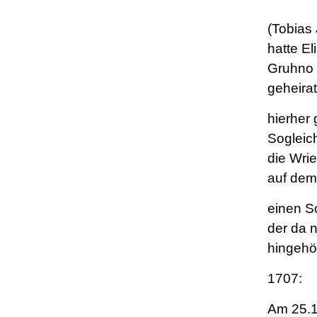
(Tobias
hatte El
Gruhno 
geheira
hierher
Sogleich
die Wri
auf dem
einen S
der da n
hingehör
1707:
Am 25.1