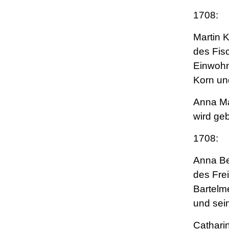
1708:
Martin 
des Fis
Einwohn
Korn un
Anna Ma
wird ge
1708:
Anna Be
des Fre
Bartelm
und sei
Cathari