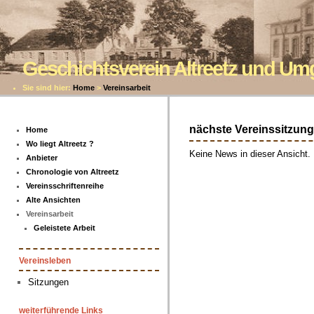
Geschichtsverein Altreetz und U
Sie sind hier:
Home
>
Vereinsarbeit
nächste Vereinssitzung
Home
Wo liegt Altreetz ?
Keine News in dieser Ansicht.
Anbieter
Chronologie von Altreetz
Vereinsschriftenreihe
Alte Ansichten
Vereinsarbeit
Geleistete Arbeit
Vereinsleben
Sitzungen
weiterführende Links