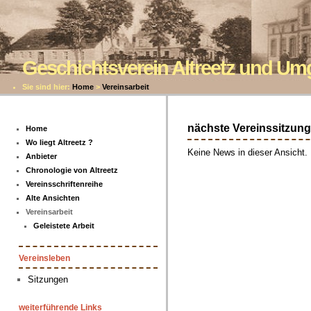
Geschichtsverein Altreetz und U
Sie sind hier:
Home
>
Vereinsarbeit
nächste Vereinssitzung
Home
Wo liegt Altreetz ?
Keine News in dieser Ansicht.
Anbieter
Chronologie von Altreetz
Vereinsschriftenreihe
Alte Ansichten
Vereinsarbeit
Geleistete Arbeit
Vereinsleben
Sitzungen
weiterführende Links