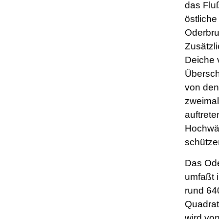
das Fluß
östlich
Oderbru
Zusätzli
Deiche 
Übersc
von den
zweimal
auftret
Hochwä
schütze
Das Od
umfaßt 
rund 64
Quadrat
wird vo