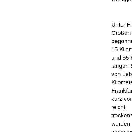
Unter F
Großen
begonne
15 Kilom
und 55 
langen S
von Leb
Kilomete
Frankfur
kurz vo
reicht,
trocken
wurden d
verzwei