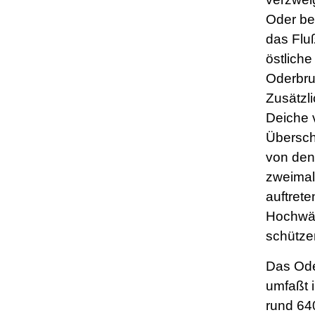
Oder be
das Fluß
östlich
Oderbru
Zusätzli
Deiche 
Übersc
von den
zweimal
auftret
Hochwä
schütze
Das Od
umfaßt 
rund 64