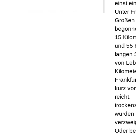
einst ei
Unter F
Großen
begonne
15 Kilom
und 55 
langen S
von Leb
Kilomete
Frankfur
kurz vo
reicht,
trocken
wurden d
verzwei
Oder be