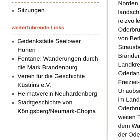
Norden
Sitzungen
landscha
reizvoll
weiterführende Links
Oderbru
von Ber
Gedenkstätte Seelower
Strausbe
Höhen
Branden
Fontane: Wanderungen durch
Landkre
die Mark Brandenburg
Oderlan
Verein für die Geschichte
Freizeit
Küstrins e.V.
Urlaubs
Heimatverein Neuhardenberg
im Land
Stadtgeschichte von
Oderbruc
Königsberg/Neumark-Chojna
weiten T
dem Was
der Ode