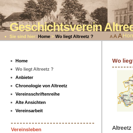
Geschichtsverein Altr
A
Ho
A
Sie sind hier:
Home
>
Wo liegt Altreetz ?
A
Wo liegt
Home
Wo liegt Altreetz ?
Anbieter
Chronologie von Altreetz
Vereinsschriftenreihe
Alte Ansichten
Vereinsarbeit
Altreetz 
Vereinsleben