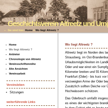
Geschichtsverein Altreetz und U
Sie sind hier:
Home
>
Wo liegt Altreetz ?
Wo liegt Altreetz ?
Home
Wo liegt Altreetz ?
Altreetz liegt im Norden des la
Anbieter
Strausberg, im Ost-Brandenbur
Chronologie von Altreetz
Urlaubsmöglichkeiten im Landk
Vereinsschriftenreihe
Oder und war einst ein Sumpf
Alte Ansichten
Kilometer breiten und 55 Kilom
Vereinsarbeit
Frankfurt (Oder) - bis kurz vo
verzweigten Arme der Oder beg
Vereinsleben
Zusätzlich sollten Deiche vo
Hochwässern schützen.
Sitzungen
Das Oderbruch umfaßt insgesa
weiterführende Links
es eines der wichtigsten bran
In dem Gebiet gibt es heute r