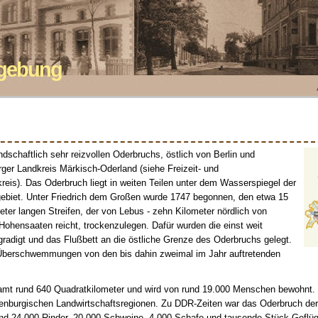
mgebung
ndschaftlich sehr reizvollen Oderbruchs, östlich von Berlin und
ger Landkreis Märkisch-Oderland (siehe Freizeit- und
reis). Das Oderbruch liegt in weiten Teilen unter dem Wasserspiegel der
gebiet. Unter Friedrich dem Großen wurde 1747 begonnen, den etwa 15
eter langen Streifen, der von Lebus - zehn Kilometer nördlich von
r Hohensaaten reicht, trockenzulegen. Dafür wurden die einst weit
radigt und das Flußbett an die östliche Grenze des Oderbruchs gelegt.
r Überschwemmungen von den bis dahin zweimal im Jahr auftretenden
mt rund 640 Quadratkilometer und wird von rund 19.000 Menschen bewohnt. S
denburgischen Landwirtschaftsregionen. Zu DDR-Zeiten war das Oderbruch de
und 24.000 Rinder, 20.000 Schweine, 4.000 Schafe und tausende Stück Geflüg