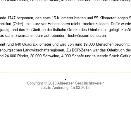
rde 1747 begonnen, den etwa 15 Kilometer breiten und 55 Kilometer langen St
ankfurt (Oder) - bis kurz vor Hohensaaten reicht, trockenzulegen. Dafür wurde
radigt und das Flußbett an die östliche Grenze des Oderbruchs gelegt. Zusätz
s dahin zweimal im Jahr auftretenden Hochwässern schützen.
mt rund 640 Quadratkilometer und wird von rund 19.000 Menschen bewohnt. S
denburgischen Landwirtschaftsregionen. Zu DDR-Zeiten war das Oderbruch de
und 24.000 Rinder, 20.000 Schweine, 4.000 Schafe und tausende Stück Geflüg
Copyright © 2013 Altreetzer Geschichtsverein
Letzte Änderung: 15.03.2013