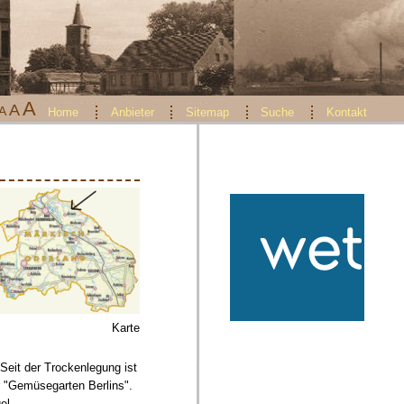
A
A
A
Home
Anbieter
Sitemap
Suche
Kontakt
Karte
eit der Trockenlegung ist
r "Gemüsegarten Berlins".
el.