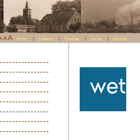
A
A
A
Home
Anbieter
Sitemap
Suche
Kontakt