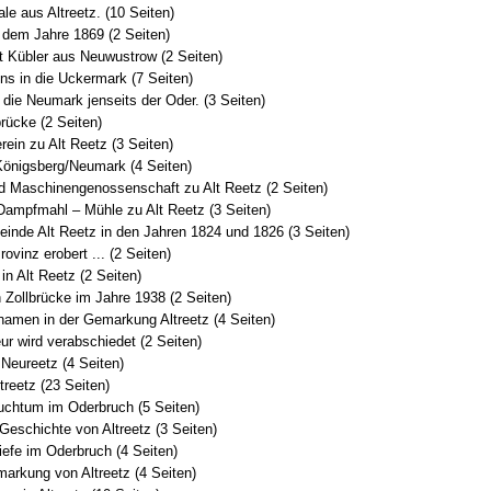
ale aus Altreetz. (10 Seiten)
s dem Jahre 1869 (2 Seiten)
st Kübler aus Neuwustrow (2 Seiten)
ns in die Uckermark (7 Seiten)
n die Neumark jenseits der Oder. (3 Seiten)
brücke (2 Seiten)
ein zu Alt Reetz (3 Seiten)
Königsberg/Neumark (4 Seiten)
und Maschinengenossenschaft zu Alt Reetz (2 Seiten)
 Dampfmahl – Mühle zu Alt Reetz (3 Seiten)
einde Alt Reetz in den Jahren 1824 und 1826 (3 Seiten)
rovinz erobert ... (2 Seiten)
in Alt Reetz (2 Seiten)
n Zollbrücke im Jahre 1938 (2 Seiten)
namen in der Gemarkung Altreetz (4 Seiten)
ur wird verabschiedet (2 Seiten)
Neureetz (4 Seiten)
treetz (23 Seiten)
auchtum im Oderbruch (5 Seiten)
 Geschichte von Altreetz (3 Seiten)
iefe im Oderbruch (4 Seiten)
markung von Altreetz (4 Seiten)