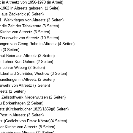
 in Altreetz von 1956-1970 (in Arbeit)
-1962 in Altreetz geboren. (1 Seite)
t aus Zäckerick (6 Seiten)
1. Weltkrieges von Altreetz (2 Seiten)
 die Zeit der Tabakernte (3 Seiten).
Kirche von Altreetz (6 Seiten)
Feuerwehr von Altreetz (10 Seiten)
ngen von Georg Rabe in Altreetz (4 Seiten)
h (3 Seiten)
mut Beier aus Altreetz (3 Seiten)
m Lehrer Kurt Oehme (2 Seiten)
 Lehrer Wilberg (2 Seiten)
f-Eberhard Schröder, Wustrow (3 Seiten)
siedlungen in Altreetz (2 Seiten)
rwehr von Altreetz (7 Seiten)
reetz (2 Seiten)
: Zellstoffwerk Niederwutzen (2 Seiten)
au Borkenhagen (2 Seiten)
eetz (Kirchenbücher 1825/1859)(8 Seiten)
ost in Altreetz (3 Seiten)
etz (Gedicht von Franz Körste)(4 Seiten)
r Kirche von Altreetz (8 Seiten)
chichte von Altreetz (11 Seiten)