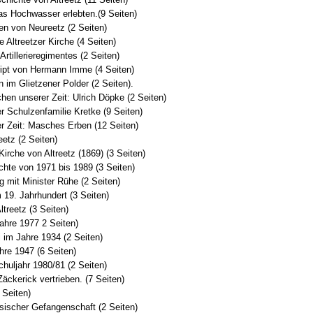
das Hochwasser erlebten.(9 Seiten)
en von Neureetz (2 Seiten)
e Altreetzer Kirche (4 Seiten)
Artillerieregimentes (2 Seiten)
ript von Hermann Imme (4 Seiten)
 im Glietzener Polder (2 Seiten).
en unserer Zeit: Ulrich Döpke (2 Seiten)
 Schulzenfamilie Kretke (9 Seiten)
er Zeit: Masches Erben (12 Seiten)
reetz (2 Seiten)
Kirche von Altreetz (1869) (3 Seiten)
ichte von 1971 bis 1989 (3 Seiten)
 mit Minister Rühe (2 Seiten)
 19. Jahrhundert (3 Seiten)
ltreetz (3 Seiten)
Jahre 1977 2 Seiten)
i im Jahre 1934 (2 Seiten)
hre 1947 (6 Seiten)
chuljahr 1980/81 (2 Seiten)
äckerick vertrieben. (7 Seiten)
8 Seiten)
sischer Gefangenschaft (2 Seiten)