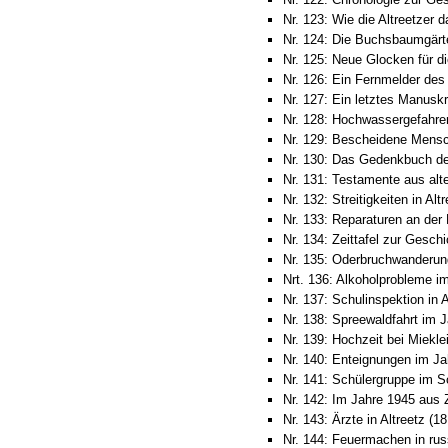
Nr. 123: Wie die Altreetzer 
Nr. 124: Die Buchsbaumgärt
Nr. 125: Neue Glocken für di
Nr. 126: Ein Fernmelder des 
Nr. 127: Ein letztes Manusk
Nr. 128: Hochwassergefahren
Nr. 129: Bescheidene Mensch
Nr. 130: Das Gedenkbuch der
Nr. 131: Testamente aus alt
Nr. 132: Streitigkeiten in Alt
Nr. 133: Reparaturen an der 
Nr. 134: Zeittafel zur Gesch
Nr. 135: Oderbruchwanderung
Nrt. 136: Alkoholprobleme im
Nr. 137: Schulinspektion in A
Nr. 138: Spreewaldfahrt im 
Nr. 139: Hochzeit bei Miekle
Nr. 140: Enteignungen im Ja
Nr. 141: Schülergruppe im S
Nr. 142: Im Jahre 1945 aus Z
Nr. 143: Ärzte in Altreetz (1
Nr. 144: Feuermachen in rus