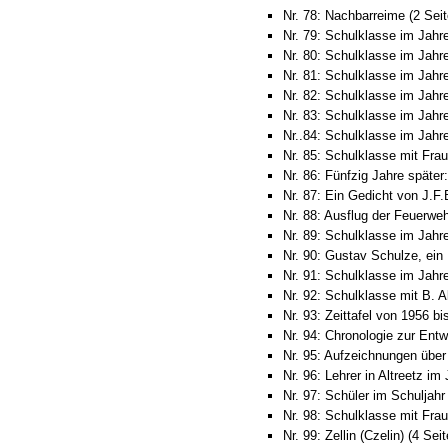
Nr. 78: Nachbarreime (2 Seit
Nr. 79: Schulklasse im Jahr
Nr. 80: Schulklasse im Jahr
Nr. 81: Schulklasse im Jahr
Nr. 82: Schulklasse im Jahr
Nr. 83: Schulklasse im Jahr
Nr..84: Schulklasse im Jahr
Nr. 85: Schulklasse mit Frau
Nr. 86: Fünfzig Jahre späte
Nr. 87: Ein Gedicht von J.F.
Nr. 88: Ausflug der Feuerweh
Nr. 89: Schulklasse im Jahr
Nr. 90: Gustav Schulze, ein 
Nr. 91: Schulklasse im Jahre
Nr. 92: Schulklasse mit B. A
Nr. 93: Zeittafel von 1956 bi
Nr. 94: Chronologie zur Entwi
Nr. 95: Aufzeichnungen über
Nr. 96: Lehrer in Altreetz im
Nr. 97: Schüler im Schuljahr 
Nr. 98: Schulklasse mit Frau
Nr. 99: Zellin (Czelin) (4 Sei