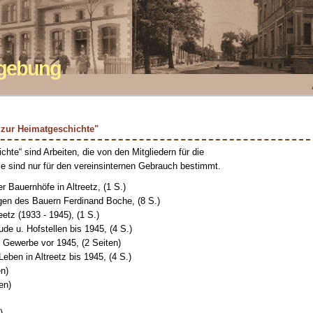
mgebung
e zur Heimatgeschichte"
hte“ sind Arbeiten, die von den Mitgliedern für die
Sie sind nur für den vereinsinternen Gebrauch bestimmt.
r Bauernhöfe in Altreetz, (1 S.)
gen des Bauern Ferdinand Boche, (8 S.)
eetz (1933 - 1945), (1 S.)
ude u. Hofstellen bis 1945, (4 S.)
 Gewerbe vor 1945, (2 Seiten)
Leben in Altreetz bis 1945, (4 S.)
en)
en)
)