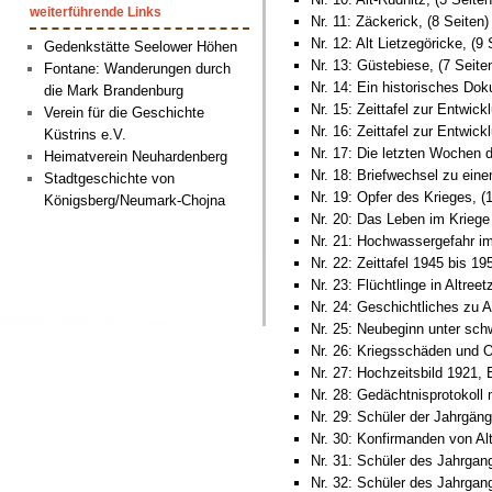
weiterführende Links
Nr. 11: Zäckerick, (8 Seiten)
Nr. 12: Alt Lietzegöricke, (9 
Gedenkstätte Seelower Höhen
Nr. 13: Güstebiese, (7 Seite
Fontane: Wanderungen durch
Nr. 14: Ein historisches Do
die Mark Brandenburg
Nr. 15: Zeittafel zur Entwickl
Verein für die Geschichte
Nr. 16: Zeittafel zur Entwickl
Küstrins e.V.
Nr. 17: Die letzten Wochen 
Heimatverein Neuhardenberg
Nr. 18: Briefwechsel zu eine
Stadtgeschichte von
Nr. 19: Opfer des Krieges, (1
Königsberg/Neumark-Chojna
Nr. 20: Das Leben im Kriege
Nr. 21: Hochwassergefahr im
Nr. 22: Zeittafel 1945 bis 19
Nr. 23: Flüchtlinge in Altreet
Nr. 24: Geschichtliches zu 
Nr. 25: Neubeginn unter schw
Nr. 26: Kriegsschäden und O
Nr. 27: Hochzeitsbild 1921, 
Nr. 28: Gedächtnisprotokoll 
Nr. 29: Schüler der Jahrgäng
Nr. 30: Konfirmanden von Alt
Nr. 31: Schüler des Jahrgang
Nr. 32: Schüler des Jahrgange