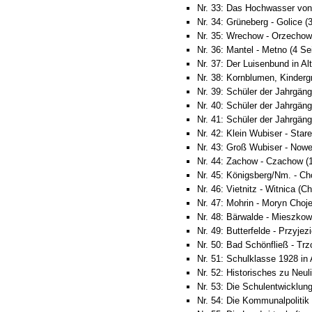
Nr. 33: Das Hochwasser von
Nr. 34: Grüneberg - Golice (
Nr. 35: Wrechow - Orzechow 
Nr. 36: Mantel - Metno (4 Se
Nr. 37: Der Luisenbund in Al
Nr. 38: Kornblumen, Kinderg
Nr. 39: Schüler der Jahrgäng
Nr. 40: Schüler der Jahrgäng
Nr. 41: Schüler der Jahrgäng
Nr. 42: Klein Wubiser - Star
Nr. 43: Groß Wubiser - Nowe
Nr. 44: Zachow - Czachow (1
Nr. 45: Königsberg/Nm. - Ch
Nr. 46: Vietnitz - Witnica (C
Nr. 47: Mohrin - Moryn Choj
Nr. 48: Bärwalde - Mieszkow
Nr. 49: Butterfelde - Przyjezi
Nr. 50: Bad Schönfließ - Trz
Nr. 51: Schulklasse 1928 in 
Nr. 52: Historisches zu Neul
Nr. 53: Die Schulentwicklun
Nr. 54: Die Kommunalpolitik