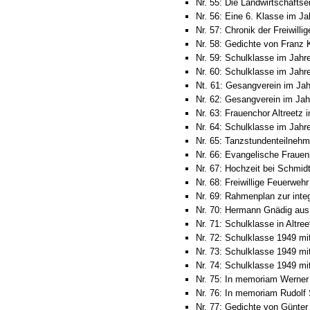
Nr. 55: Die Landwirtschaftse
Nr. 56: Eine 6. Klasse im Jah
Nr. 57: Chronik der Freiwilli
Nr. 58: Gedichte von Franz 
Nr. 59: Schulklasse im Jahre
Nr. 60: Schulklasse im Jahre
Nt. 61: Gesangverein im Jah
Nr. 62: Gesangverein im Jah
Nr. 63: Frauenchor Altreetz 
Nr. 64: Schulklasse im Jahre
Nr. 65: Tanzstundenteilnehme
Nr. 66: Evangelische Frauenh
Nr. 67: Hochzeit bei Schmidts
Nr. 68: Freiwillige Feuerwehr
Nr. 69: Rahmenplan zur integ
Nr. 70: Hermann Gnädig aus 
Nr. 71: Schulklasse in Altre
Nr. 72: Schulklasse 1949 mi
Nr. 73: Schulklasse 1949 mit
Nr. 74: Schulklasse 1949 mi
Nr. 75: In memoriam Werner
Nr. 76: In memoriam Rudolf 
Nr. 77: Gedichte von Günter 