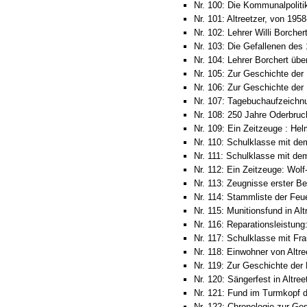
Nr. 100: Die Kommunalpolitik
Nr. 101: Altreetzer, von 1958
Nr. 102: Lehrer Willi Borcher
Nr. 103: Die Gefallenen des 
Nr. 104: Lehrer Borchert über
Nr. 105: Zur Geschichte der 
Nr. 106: Zur Geschichte der 
Nr. 107: Tagebuchaufzeichnu
Nr. 108: 250 Jahre Oderbruc
Nr. 109: Ein Zeitzeuge : Hel
Nr. 110: Schulklasse mit de
Nr. 111: Schulklasse mit dem
Nr. 112: Ein Zeitzeuge: Wol
Nr. 113: Zeugnisse erster Be
Nr. 114: Stammliste der Feue
Nr. 115: Munitionsfund in Alt
Nr. 116: Reparationsleistung
Nr. 117: Schulklasse mit Fr
Nr. 118: Einwohner von Altr
Nr. 119: Zur Geschichte der P
Nr. 120: Sängerfest in Altre
Nr. 121: Fund im Turmkopf de
Nr. 122: Chronologie zur Ges