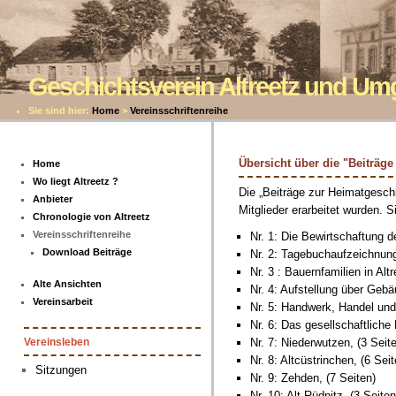
Geschichtsverein Altreetz und U
Sie sind hier:
Home
>
Vereinsschriftenreihe
Übersicht über die "Beiträg
Home
Wo liegt Altreetz ?
Die „Beiträge zur Heimatgeschic
Anbieter
Mitglieder erarbeitet wurden. 
Chronologie von Altreetz
Vereinsschriftenreihe
Nr. 1: Die Bewirtschaftung de
Download Beiträge
Nr. 2: Tagebuchaufzeichnun
Nr. 3 : Bauernfamilien in Altr
Alte Ansichten
Nr. 4: Aufstellung über Gebä
Vereinsarbeit
Nr. 5: Handwerk, Handel und
Nr. 6: Das gesellschaftliche 
Nr. 7: Niederwutzen, (3 Seit
Vereinsleben
Nr. 8: Altcüstrinchen, (6 Seit
Sitzungen
Nr. 9: Zehden, (7 Seiten)
Nr. 10: Alt-Rüdnitz, (3 Seiten