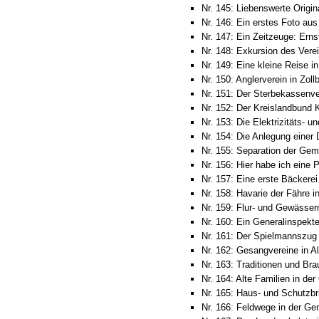
Nr. 145: Liebenswerte Origin
Nr. 146: Ein erstes Foto au
Nr. 147: Ein Zeitzeuge: Ern
Nr. 148: Exkursion des Verei
Nr. 149: Eine kleine Reise i
Nr. 150: Anglerverein in Zoll
Nr. 151: Der Sterbekassenver
Nr. 152: Der Kreislandbund 
Nr. 153: Die Elektrizitäts- 
Nr. 154: Die Anlegung einer
Nr. 155: Separation der Gem
Nr. 156: Hier habe ich eine P
Nr. 157: Eine erste Bäckerei 
Nr. 158: Havarie der Fähre i
Nr. 159: Flur- und Gewässer
Nr. 160: Ein Generalinspekte
Nr. 161: Der Spielmannszug 
Nr. 162: Gesangvereine in Al
Nr. 163: Traditionen und Br
Nr. 164: Alte Familien in der
Nr. 165: Haus- und Schutzbr
Nr. 166: Feldwege in der Ge