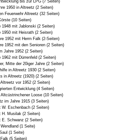
ntwicklung bis zur LPG (7 Seiten)
re 1950 in Altreetz (2 Seiten)
gen Feuerwehr Altreetz (32 Seiten)
Körste (10 Seiten)
 1948 mit Jablonski (2 Seiten)
 1950 mit Heisrath (2 Seiten)
re 1952 mit Herrn Falk (2-Seiten)
re 1952 mit den Senioren (2 Seiten)
im Jahre 1952 (2 Seiten)
 1962 mit Dürrenfeld (2 Seiten)
r, Mitte der 20iger Jahre (2 Seiten)
ilfe in Altreetz 1930 (2 Seiten)
 in Altreetz (1920) (2 Seiten)
 Altreetz vor 1952 (2 Seiten)
rierten Entwicklung (4 Seiten)
Altcüstrinchener Loose (10 Seiten)
etz im Jahre 1915 (3 Seiten)
t W. Eschenbach (2 Seiten)
 H. Musilak (2 Seiten)
t E. Schwanz (2 Seiten)
 Wendland (1 Seite)
Saul (1 Seite)
Falk (5 Seiten)