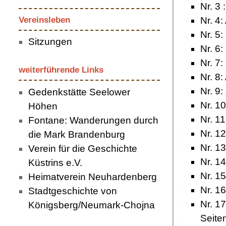
Nr. 3 
Vereinsleben
Nr. 4:
Nr. 5
Sitzungen
Nr. 6:
Nr. 7:
weiterführende Links
Nr. 8:
Nr. 9:
Gedenkstätte Seelower
Nr. 10
Höhen
Nr. 11
Fontane: Wanderungen durch
Nr. 12
die Mark Brandenburg
Nr. 13
Verein für die Geschichte
Nr. 1
Küstrins e.V.
Nr. 15
Heimatverein Neuhardenberg
Nr. 16
Stadtgeschichte von
Nr. 1
Königsberg/Neumark-Chojna
Seite