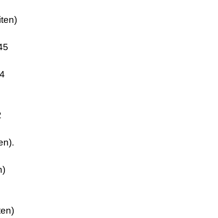
ten)
45
(4
2
en).
n)
ten)