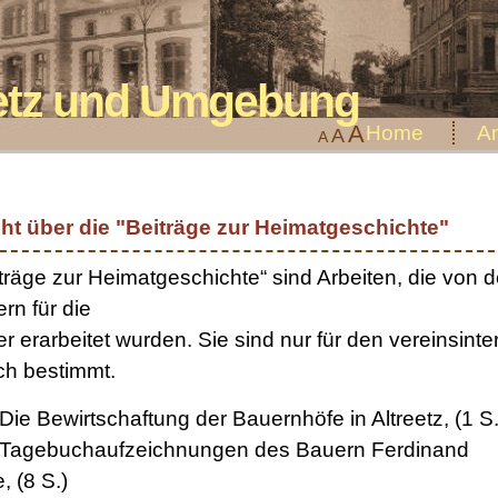
eetz und Umgebung
A
Home
An
A
A
ht über die "Beiträge zur Heimatgeschichte"
träge zur Heimatgeschichte“ sind Arbeiten, die von 
ern für die
er erarbeitet wurden. Sie sind nur für den vereinsint
h bestimmt.
 Die Bewirtschaftung der Bauernhöfe in Altreetz, (1 S.
: Tagebuchaufzeichnungen des Bauern Ferdinand
, (8 S.)