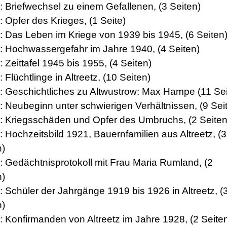
8: Briefwechsel zu einem Gefallenen, (3 Seiten)
: Opfer des Krieges, (1 Seite)
0: Das Leben im Kriege von 1939 bis 1945, (6 Seiten
1: Hochwassergefahr im Jahre 1940, (4 Seiten)
: Zeittafel 1945 bis 1955, (4 Seiten)
: Flüchtlinge in Altreetz, (10 Seiten)
4: Geschichtliches zu Altwustrow: Max Hampe (11 Sei
5: Neubeginn unter schwierigen Verhältnissen, (9 Sei
6: Kriegsschäden und Opfer des Umbruchs, (2 Seiten
: Hochzeitsbild 1921, Bauernfamilien aus Altreetz, (3
n)
8: Gedächtnisprotokoll mit Frau Maria Rumland, (2
n)
: Schüler der Jahrgänge 1919 bis 1926 in Altreetz, (
n)
0: Konfirmanden von Altreetz im Jahre 1928, (2 Seite