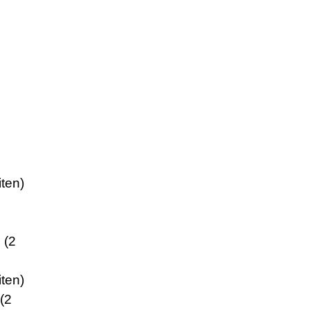
ten)
 (2
ten)
(2