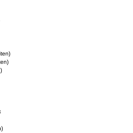
)
ten)
ten)
)
3
n)