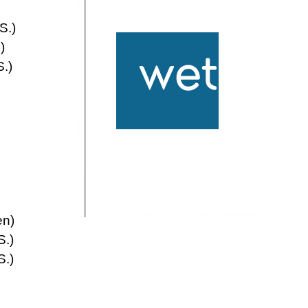
S.)
)
S.)
en)
S.)
S.)