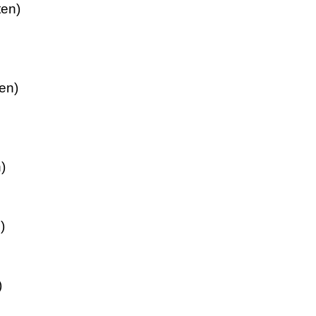
ten)
en)
)
)
)