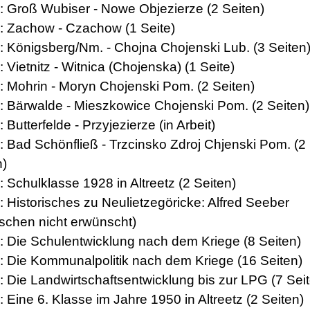
3: Groß Wubiser - Nowe Objezierze (2 Seiten)
4: Zachow - Czachow (1 Seite)
5: Königsberg/Nm. - Chojna Chojenski Lub. (3 Seiten
: Vietnitz - Witnica (Chojenska) (1 Seite)
7: Mohrin - Moryn Chojenski Pom. (2 Seiten)
8: Bärwalde - Mieszkowice Chojenski Pom. (2 Seiten)
: Butterfelde - Przyjezierze (in Arbeit)
0: Bad Schönfließ - Trzcinsko Zdroj Chjenski Pom. (2
n)
: Schulklasse 1928 in Altreetz (2 Seiten)
: Historisches zu Neulietzegöricke: Alfred Seeber
ischen nicht erwünscht)
3: Die Schulentwicklung nach dem Kriege (8 Seiten)
4: Die Kommunalpolitik nach dem Kriege (16 Seiten)
5: Die Landwirtschaftsentwicklung bis zur LPG (7 Sei
: Eine 6. Klasse im Jahre 1950 in Altreetz (2 Seiten)