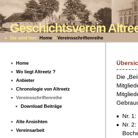
Geschichtsverein Altr
Sie sind hier:
Home
>
Vereinsschriftenreihe
Übersic
Home
Wo liegt Altreetz ?
Die „Bei
Anbieter
Mitglied
Chronologie von Altreetz
Mitglied
Vereinsschriftenreihe
Gebrauc
Download Beiträge
Nr. 1:
Alte Ansichten
Nr. 2
Vereinsarbeit
Boche