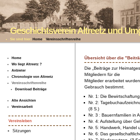
Geschichtsverein Altreetz und U
Sie sind hier:
Home
>
Vereinsschriftenreihe
Übersicht über die "Beitr
Home
Wo liegt Altreetz ?
Die „Beiträge zur Heimatges
Anbieter
Mitgliedern für die
Chronologie von Altreetz
Mitglieder erarbeitet wurden
Vereinsschriftenreihe
Gebrauch bestimmt.
Download Beiträge
Nr. 1: Die Bewirtschaftung
Alte Ansichten
Nr. 2: Tagebuchaufzeich
Vereinsarbeit
(8 S.)
Nr. 3 : Bauernfamilien in A
Nr. 4: Aufstellung über Ge
Vereinsleben
Nr. 5: Handwerk, Handel 
Sitzungen
Nr. 6: Das gesellschaftlich