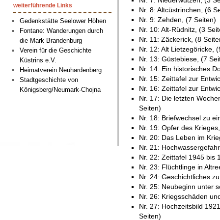
Nr. 7: Niederwutzen, (3 Se
weiterführende Links
Nr. 8: Altcüstrinchen, (6 S
Nr. 9: Zehden, (7 Seiten)
Gedenkstätte Seelower Höhen
Nr. 10: Alt-Rüdnitz, (3 Sei
Fontane: Wanderungen durch
Nr. 11: Zäckerick, (8 Seite
die Mark Brandenburg
Nr. 12: Alt Lietzegöricke, 
Verein für die Geschichte
Nr. 13: Güstebiese, (7 Sei
Küstrins e.V.
Nr. 14: Ein historisches 
Heimatverein Neuhardenberg
Nr. 15: Zeittafel zur Entwi
Stadtgeschichte von
Nr. 16: Zeittafel zur Entwi
Königsberg/Neumark-Chojna
Nr. 17: Die letzten Woch
Seiten)
Nr. 18: Briefwechsel zu e
Nr. 19: Opfer des Krieges,
Nr. 20: Das Leben im Krie
Nr. 21: Hochwassergefahr
Nr. 22: Zeittafel 1945 bis 
Nr. 23: Flüchtlinge in Altr
Nr. 24: Geschichtliches z
Nr. 25: Neubeginn unter s
Nr. 26: Kriegsschäden un
Nr. 27: Hochzeitsbild 1921
Seiten)