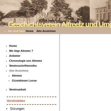
Geschichtsverein Altreetz und U
Sie sind hier:
Home
>
Alte Ansichten
Home
Wo liegt Altreetz ?
Anbieter
Chronologie von Altreetz
Vereinsschriftenreihe
Alte Ansichten
Altreetz
Güstebieser Loose
Vereinsarbeit
Vereinsleben
Sitzungen