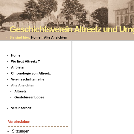
Geschichtsverein Altreetz und U
Sie sind hier:
Home
>
Alte Ansichten
Home
Wo liegt Altreetz ?
Anbieter
Chronologie von Altreetz
Vereinsschriftenreihe
Alte Ansichten
Altreetz
Güstebieser Loose
Vereinsarbeit
Vereinsleben
Sitzungen