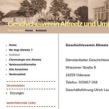
Geschichtsverein Altreetz und U
Sie sind hier:
Home
>
Anbieter
Geschichtsverein Altree
Home
Wo liegt Altreetz ?
Anbieter
Dienstanbieter:Geschichtsv
Chronologie von Altreetz
Vereinsschriftenreihe
Wriezener Straße 8
Alte Ansichten
Vereinsarbeit
16259 Oderaue
Telefon: 033457-358
Vereinsleben
Geschäftsführung:Ulrich Leu
Sitzungen
weiterführende Links