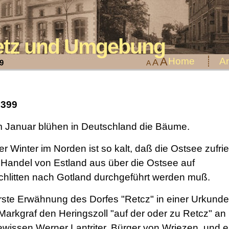
eetz und Umgebung
A
Home
An
A
9
A
1399
m Januar blühen in Deutschland die Bäume.
r Winter im Norden ist so kalt, daß die Ostsee zufrie
 Handel von Estland aus über die Ostsee auf
chlitten nach Gotland durchgeführt werden muß.
rste Erwähnung des Dorfes "Retcz" in einer Urkunde,
Markgraf den Heringszoll "auf der oder zu Retcz" an
ewissen Werner Lantriter, Bürger von Wriezen, und 