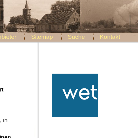
bieter
Sitemap
Suche
Kontakt
rt
 in
einen