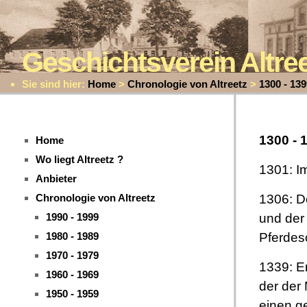
Geschichtsverein Altr
Sie sind hier:
Home
>
Chronologie von Altreetz
>
1300 - 139
1300 - 
Home
Wo liegt Altreetz ?
1301: I
Anbieter
1306: De
Chronologie von Altreetz
und der
1990 - 1999
Pferdes
1980 - 1989
1970 - 1979
1339: E
1960 - 1969
der der 
1950 - 1959
einen g