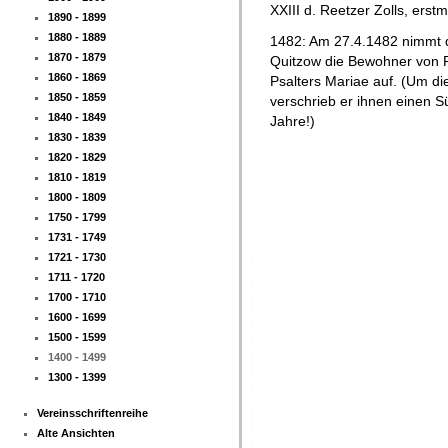
XXIII d. Reetzer Zolls, erstm
1890 - 1899
1880 - 1889
1482: Am 27.4.1482
nimmt 
1870 - 1879
Quitzow die Bewohner von R
1860 - 1869
Psalters Mariae auf. (Um d
1850 - 1859
verschrieb er ihnen einen S
1840 - 1849
Jahre!)
1830 - 1839
1820 - 1829
1810 - 1819
1800 - 1809
1750 - 1799
1731 - 1749
1721 - 1730
1711 - 1720
1700 - 1710
1600 - 1699
1500 - 1599
1400 - 1499
1300 - 1399
Vereinsschriftenreihe
Alte Ansichten