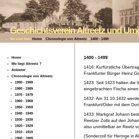
Geschichtsverein Altreetz und U
Sie sind hier:
Home
>
Chronologie von Altreetz
>
1400 - 1499
1400 - 1499
Home
Wo liegt Altreetz ?
1416: Kurfürstliche Übertra
Anbieter
Frankfurter Bürger Heinz G
Chronologie von Altreetz
1423: Seit 1423 hatten die 
1990 - 1999
eingebrachten Fische einen 
1980 - 1989
1970 - 1979
1432: Am 31.10.1432 werde
1960 - 1969
Frankfurt/Oder mit dem Dorf
1950 - 1959
1940 - 1949
1433: Markgraf Johann best
1930 - 1939
Reetzer Zolls auf den Johan
1920 - 1929
also unmittelbar an Reetz v
1910 - 1919
(Sonderzoll für Heringe in Al
1900 - 1909