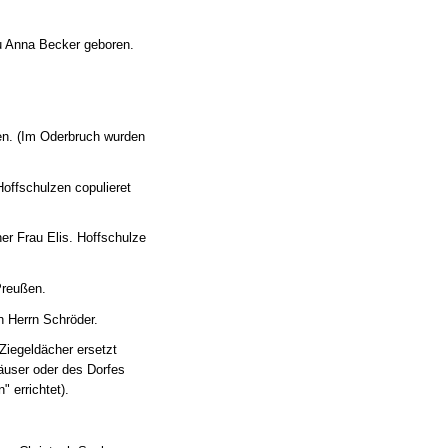
u Anna Becker geboren.
n. (Im Oderbruch wurden
offschulzen copulieret
r Frau Elis. Hoffschulze
Preußen.
n Herrn Schröder.
 Ziegeldächer ersetzt
äuser oder des Dorfes
 errichtet).