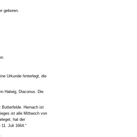
r geboren.
en.
ne Urkunde hinterlegt, die
nn Halwig, Diaconus. Die
t Butterfelde. Hernach ist
eges ist alle Mittwoch von
leget, hat der
11. Juli 1664."
.