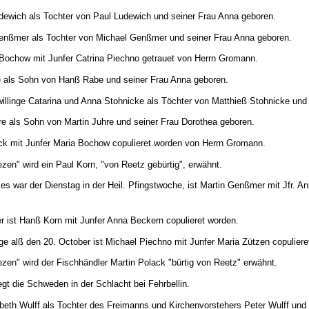
dewich als Tochter von Paul Ludewich und seiner Frau Anna geboren.
Genßmer als Tochter von Michael Genßmer und seiner Frau Anna geboren.
Bochow mit Junfer Catrina Piechno getrauet von Herrn Gromann.
e als Sohn von Hanß Rabe und seiner Frau Anna geboren.
illinge Catarina und Anna Stohnicke als Töchter von Matthieß Stohnicke und
re als Sohn von Martin Juhre und seiner Frau Dorothea geboren.
ck mit Junfer Maria Bochow copulieret worden von Herrn Gromann.
zen" wird ein Paul Korn, "von Reetz gebürtig", erwähnt.
s war der Dienstag in der Heil. Pfingstwoche, ist Martin Genßmer mit Jfr. A
r ist Hanß Korn mit Junfer Anna Beckern copulieret worden.
e alß den 20. October ist Michael Piechno mit Junfer Maria Zützen copuliere
zen" wird der Fischhändler Martin Polack "bürtig von Reetz" erwähnt.
gt die Schweden in der Schlacht bei Fehrbellin.
abeth Wulff als Tochter des Freimanns und Kirchenvorstehers Peter Wulff und 