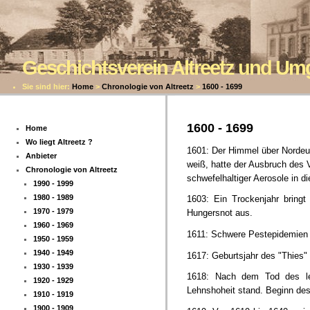
Geschichtsverein Altreetz und U
Sie sind hier:
Home
>
Chronologie von Altreetz
>
1600 - 1699
1600 - 1699
Home
Wo liegt Altreetz ?
1601: Der Himmel über Nordeur
Anbieter
weiß, hatte der Ausbruch des
Chronologie von Altreetz
schwefelhaltiger Aerosole in d
1990 - 1999
1980 - 1989
1603: Ein Trockenjahr bringt
1970 - 1979
Hungersnot aus.
1960 - 1969
1611: Schwere Pestepidemien 
1950 - 1959
1940 - 1949
1617: Geburtsjahr des "Thies" 
1930 - 1939
1618: Nach dem Tod des le
1920 - 1929
Lehnshoheit stand. Beginn des
1910 - 1919
1900 - 1909