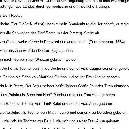
rt Kurfürst Georg Wilhelm. Unter seiner Regierung und die seines Nachfolg
üstungen des Landes durch schwedische und kaiserliche Truppen.
s Dorf Reetz.
ilhelm (Der Große Kurfürst) übernimmt in Brandenburg die Herrschaft, er regie
en die Schweden das Dorf Reetz mit der (ersten) Kirche ab.
muß die zweite Kirche in Reetz erbaut worden sein. (Turmreparatur: 1664)
 Fluhmfischen wird den Dörfern zugestanden.
n nach wie vor nach Wriezen gebracht werden.
a Boche als Tochter von Thies Boche und seiner Frau Catrina Gensmer gebor
n Gruhno als Sohn von Matthies Gruhno und seiner Frau Ursula geboren.
Schule in Reetz. Der Schulmeister heißt Johann Große (laut der Turmurkunde 
nnes Rubrin als Sohn von Hanß Rubrin und seiner Frau Anna geboren.
beth Rabe als Tochter von Hanß Rabe und seiner Frau Anna geboren.
retha Juhre als Tochter von Martin Juhre und seiner Frau Dorothea geboren.
 Ludewich als Tochter von Paul Ludewich und seiner Frau Anna geboren.