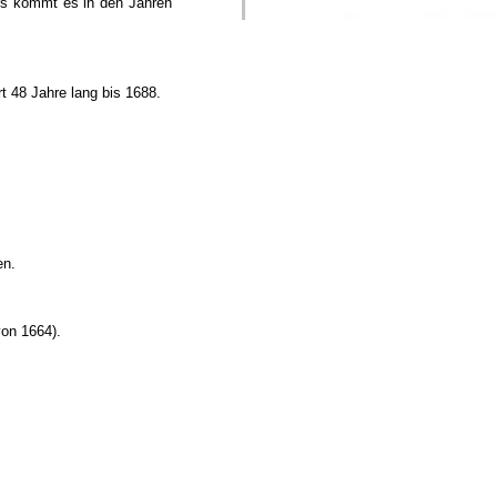
ers kommt es in den Jahren
rt 48 Jahre lang bis 1688.
en.
von 1664).