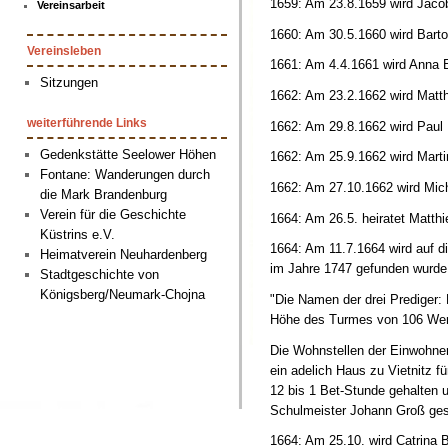
1659: Am 23.8.1659 wird Jaco
Vereinsarbeit
1660: Am 30.5.1660 wird Bart
Vereinsleben
1661: Am 4.4.1661 wird Anna B
Sitzungen
1662: Am 23.2.1662 wird Matth
weiterführende Links
1662: Am 29.8.1662 wird Paul 
Gedenkstätte Seelower Höhen
1662: Am 25.9.1662 wird Marti
Fontane: Wanderungen durch
1662: Am 27.10.1662 wird Mic
die Mark Brandenburg
Verein für die Geschichte
1664: Am 26.5. heiratet Matthi
Küstrins e.V.
1664: Am 11.7.1664 wird auf di
Heimatverein Neuhardenberg
im Jahre 1747 gefunden wurde 
Stadtgeschichte von
Königsberg/Neumark-Chojna
"Die Namen der drei Prediger:
Höhe des Turmes von 106 We
Die Wohnstellen der Einwohner a
ein adelich Haus zu Vietnitz 
12 bis 1 Bet-Stunde gehalten 
Schulmeister Johann Groß gesc
1664: Am 25.10. wird Catrina 