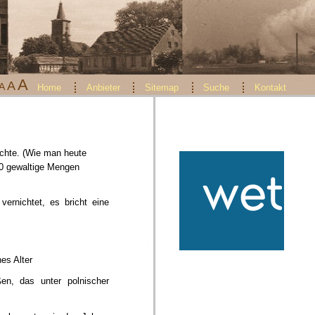
A
A
A
Home
Anbieter
Sitemap
Suche
Kontakt
ächte. (Wie man heute
00 gewaltige Mengen
ernichtet, es bricht eine
es Alter
n, das unter polnischer