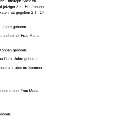
ann Christoph Sack zu
nd jetziger Zeit: Hh. Johann
aten hat gegolten 2 Tl. 14
. Juhre geboren.
e und seiner Frau Maria
 Köppen geboren.
au Cath. Juhre geboren.
Schule ein, aber im Sommer
e und seiner Frau Maria
eboren.