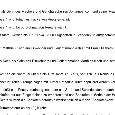
n als Sohn des Fischers und Gerichtsschulzen Johannes Korn und seiner Fra
ezen" wird Johannes Hacke von Reetz erwähnt.
ezen" wird Jacob Bichnau von Reetz erwähnt.
otsdam" werden bis 1697 etwa 12000 Hugenotten in Brandenburg aufgenomme
st Matthieß Koch ein Einwohner und Gerichtsmann Allhier mit Frau Elisabeth H
us Koch als Sohn des Einwohners und Gerichtsmanns Matthias Koch und seine
kommt an die Nacht, er übt sie bis zum Jahre 1713 aus, seit 1701 als König in 
ber ist Tobiaß Tempelhagen mit Junfer Catharina Juhre copulieret worden vo
II. erläßt eine Feuerverordnung, nach der alle Stroh- und Schindeldächer durch
köfen nur aus Ziegelsteinen zu errichten sind und Backöfen außerhalb der H
 Reetz wurden die Backöfen daraufhin wahrscheinlich auf den "Backofenkaveln"
urmreparatur an der (2.) Kirche.