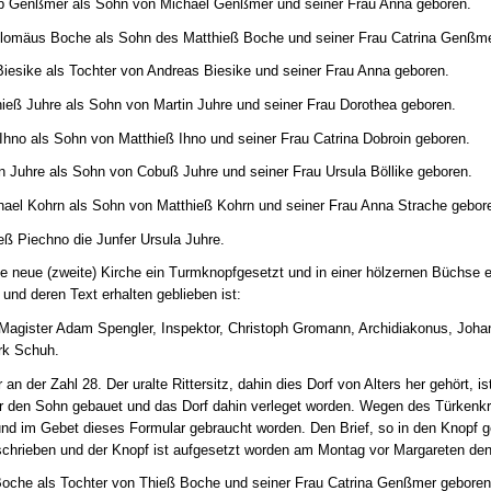
b Genßmer als Sohn von Michael Genßmer und seiner Frau Anna geboren.
olomäus Boche als Sohn des Matthieß Boche und seiner Frau Catrina Genßme
iesike als Tochter von Andreas Biesike und seiner Frau Anna geboren.
ieß Juhre als Sohn von Martin Juhre und seiner Frau Dorothea geboren.
Ihno als Sohn von Matthieß Ihno und seiner Frau Catrina Dobroin geboren.
n Juhre als Sohn von Cobuß Juhre und seiner Frau Ursula Böllike geboren.
hael Kohrn als Sohn von Matthieß Kohrn und seiner Frau Anna Strache gebor
eß Piechno die Junfer Ursula Juhre.
e neue (zweite) Kirche ein Turmknopfgesetzt und in einer hölzernen Büchse ei
und deren Text erhalten geblieben ist:
 Magister Adam Spengler, Inspektor, Christoph Gromann, Archidiakonus, Joha
rk Schuh.
n der Zahl 28. Der uralte Rittersitz, dahin dies Dorf von Alters her gehört, is
für den Sohn gebauet und das Dorf dahin verleget worden. Wegen des Türkenkri
und im Gebet dieses Formular gebraucht worden. Den Brief, so in den Knopf ge
hrieben und der Knopf ist aufgesetzt worden am Montag vor Margareten den 
Boche als Tochter von Thieß Boche und seiner Frau Catrina Genßmer geboren