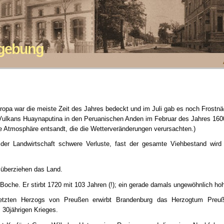
mgebung
opa war die meiste Zeit des Jahres bedeckt und im Juli gab es noch Frostn
 Vulkans Huaynaputina in den Peruanischen Anden im Februar des Jahres 16
ie Atmosphäre entsandt, die die Wetterveränderungen verursachten.)
 der Landwirtschaft schwere Verluste, fast der gesamte Viehbestand wird v
überziehen das Land.
Boche. Er stirbt 1720 mit 103 Jahren (!); ein gerade damals ungewöhnlich hoh
tzten Herzogs von Preußen erwirbt Brandenburg das Herzogtum Preuße
 30jährigen Krieges.