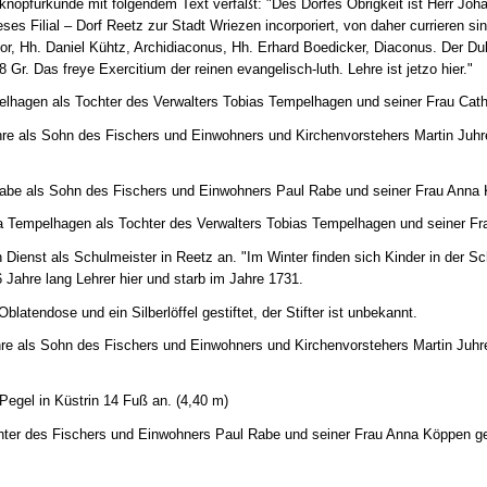
knopfurkunde mit folgendem Text verfaßt: "Des Dorfes Obrigkeit ist Herr Joh
eses Filial – Dorf Reetz zur Stadt Wriezen incorporiert, von daher currieren si
or, Hh. Daniel Kühtz, Archidiaconus, Hh. Erhard Boedicker, Diaconus. Der Duk
8 Gr. Das freye Exercitium der reinen evangelisch-luth. Lehre ist jetzo hier."
lhagen als Tochter des Verwalters Tobias Tempelhagen und seiner Frau Cath
hre als Sohn des Fischers und Einwohners und Kirchenvorstehers Martin Juhr
Rabe als Sohn des Fischers und Einwohners Paul Rabe und seiner Frau Anna
a Tempelhagen als Tochter des Verwalters Tobias Tempelhagen und seiner Fr
n Dienst als Schulmeister in Reetz an. "Im Winter finden sich Kinder in der 
6 Jahre lang Lehrer hier und starb im Jahre 1731.
Oblatendose und ein Silberlöffel gestiftet, der Stifter ist unbekannt.
re als Sohn des Fischers und Einwohners und Kirchenvorstehers Martin Juhr
Pegel in Küstrin 14 Fuß an. (4,40 m)
chter des Fischers und Einwohners Paul Rabe und seiner Frau Anna Köppen g