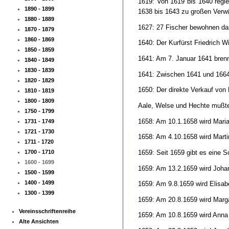
1619: Von 1619 bis 1640 regie
1890 - 1899
1638 bis 1643 zu großen Verw
1880 - 1889
1627: 27 Fischer bewohnen da
1870 - 1879
1860 - 1869
1640: Der Kurfürst Friedrich W
1850 - 1859
1641: Am 7. Januar 1641 brenn
1840 - 1849
1830 - 1839
1641: Zwischen 1641 und 1664 
1820 - 1829
1650: Der direkte Verkauf von
1810 - 1819
1800 - 1809
Aale, Welse und Hechte mußte
1750 - 1799
1658: Am 10.1.1658 wird Mari
1731 - 1749
1721 - 1730
1658: Am 4.10.1658 wird Marti
1711 - 1720
1659: Seit 1659 gibt es eine 
1700 - 1710
1600 - 1699
1659: Am 13.2.1659 wird Joha
1500 - 1599
1400 - 1499
1659: Am 9.8.1659 wird Elisa
1300 - 1399
1659: Am 20.8.1659 wird Marga
Vereinsschriftenreihe
1659: Am 10.8.1659 wird Anna
Alte Ansichten