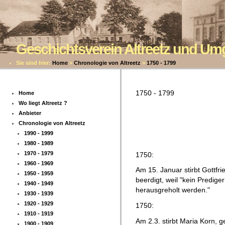
Geschichtsverein Altreetz und U
Sie sind hier:
Home
>
Chronologie von Altreetz
>
1750 - 1799
1750 - 1799
Home
Wo liegt Altreetz ?
Anbieter
Chronologie von Altreetz
1990 - 1999
1980 - 1989
1970 - 1979
1750:
1960 - 1969
Am 15. Januar stirbt Gottfr
1950 - 1959
beerdigt, weil "kein Predi
1940 - 1949
herausgreholt werden."
1930 - 1939
1920 - 1929
1750:
1910 - 1919
Am 2.3. stirbt Maria Korn, 
1900 - 1909