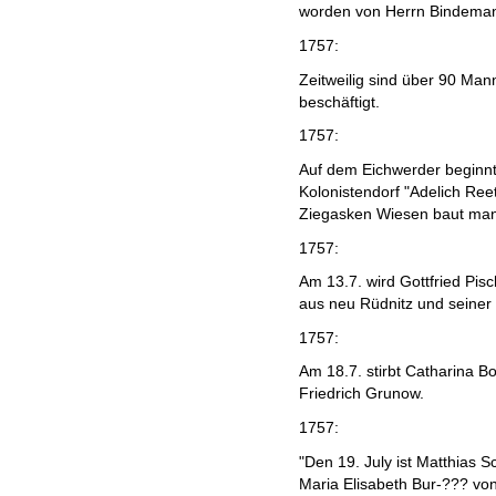
worden von Herrn Bindeman
1757:
Zeitweilig sind über 90 Man
beschäftigt.
1757:
Auf dem Eichwerder beginnt
Kolonistendorf "Adelich Re
Ziegasken Wiesen baut man 
1757:
Am 13.7. wird Gottfried Pi
aus neu Rüdnitz und seiner
1757:
Am 18.7. stirbt Catharina B
Friedrich Grunow.
1757:
"Den 19. July ist Matthias S
Maria Elisabeth Bur-??? von