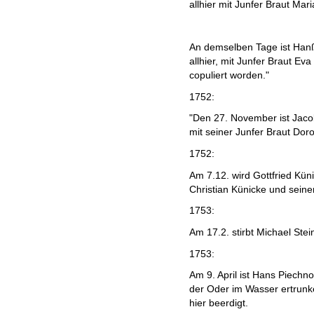
allhier mit Junfer Braut Mar
An demselben Tage ist Hanß
allhier, mit Junfer Braut E
copuliert worden."
1752:
"Den 27. November ist Jacob
mit seiner Junfer Braut Dor
1752:
Am 7.12. wird Gottfried Kü
Christian Künicke und sein
1753:
Am 17.2. stirbt Michael Stei
1753:
Am 9. April ist Hans Piechno
der Oder im Wasser ertrun
hier beerdigt.