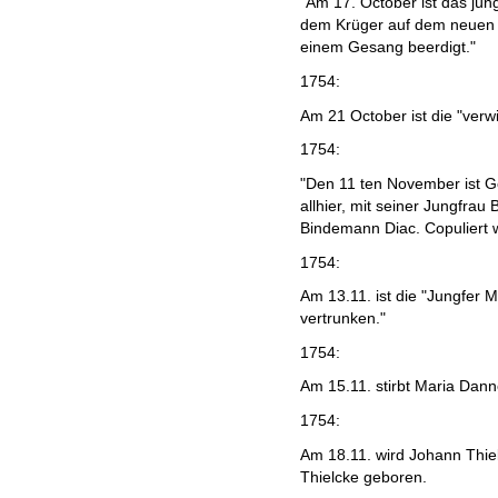
"Am 17. October ist das jün
dem Krüger auf dem neuen 
einem Gesang beerdigt."
1754:
Am 21 October ist die "verw
1754:
"Den 11 ten November ist G
allhier, mit seiner Jungfr
Bindemann Diac. Copuliert 
1754:
Am 13.11. ist die "Jungfer
vertrunken."
1754:
Am 15.11. stirbt Maria Dan
1754:
Am 18.11. wird Johann Thie
Thielcke geboren.