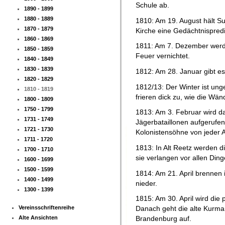
Schule ab.
1890 - 1899
1880 - 1889
1810: Am 19. August hält S
1870 - 1879
Kirche eine Gedächtnispredi
1860 - 1869
1811: Am 7. Dezember werd
1850 - 1859
Feuer vernichtet.
1840 - 1849
1830 - 1839
1812: Am 28. Januar gibt es
1820 - 1829
1812/13: Der Winter ist ung
1810 - 1819
frieren dick zu, wie die Wän
1800 - 1809
1750 - 1799
1813: Am 3. Februar wird da
1731 - 1749
Jägerbataillonen aufgerufen
1721 - 1730
Kolonistensöhne von jeder Ar
1711 - 1720
1813: In Alt Reetz werden 
1700 - 1710
sie verlangen vor allen Ding
1600 - 1699
1500 - 1599
1814: Am 21. April brennen 
1400 - 1499
nieder.
1300 - 1399
1815: Am 30. April wird die
Vereinsschriftenreihe
Danach geht die alte Kurma
Alte Ansichten
Brandenburg auf.