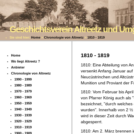
Geschichtsverein Altreetz und U
Sie sind hier:
Home
>
Chronologie von Altreetz
>
1810 - 1819
1810 - 1819
Home
Wo liegt Altreetz ?
1810: Eine Abteilung von An
Anbieter
versenkt Anfang Januar auf
Chronologie von Altreetz
Neucüstrinchen und Altcüst
1990 - 1999
Munition und Proviant der 
1980 - 1989
1970 - 1979
1810: Vom Februar bis April h
1960 - 1969
von Pfarrer König auch als 
1950 - 1959
bezeichnet, "durch welches 
1940 - 1949
wurden". Innerhalb von 2 ½
1930 - 1939
wird in dieser Zeit durch W
1920 - 1929
abgesperrt.
1910 - 1919
1810: Am 2. März brennen 
1900 - 1909