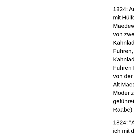
1824: Am
mit Hülf
Maedew
von zwe
Kahnla
Fuhren,
Kahnla
Fuhren 
von der
Alt Mae
Moder 
geführet
Raabe)
1824: "
ich mit