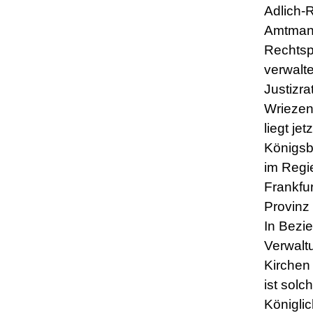
Adlich-
Amtmann
Rechtsp
verwalte
Justizra
Wriezen
liegt jet
Königsb
im Regi
Frankfur
Provinz
In Bezi
Verwalt
Kirchen
ist solc
Königli