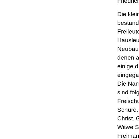
Friedric
Die kle
bestand
Freileu
Hausleu
Neubaue
denen a
einige 
eingega
Die Nam
sind fol
Freisch
Schure,
Christ. 
Witwe S
Freiman