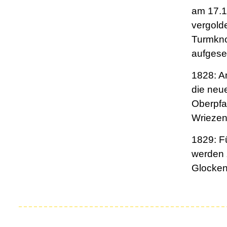
am 17.1
vergold
Turmkn
aufgeset
1828: A
die neu
Oberpfa
Wriezen
1829: F
werden 
Glocken