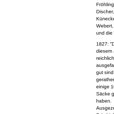
Fröhling
Discher,
Künecke
Webert,
und die
1827: "D
diesem 
reichlic
ausgefa
gut sind
gerathe
einige 
Säcke 
haben.
Ausgeze