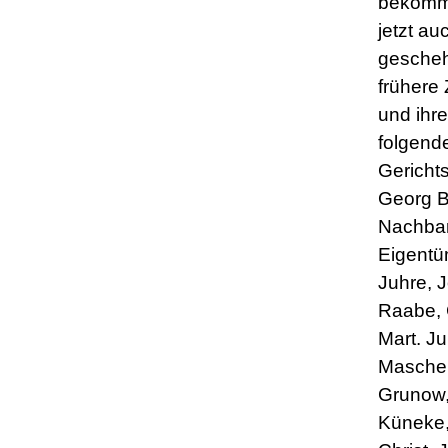
bekomme
jetzt a
gescheh
frühere
und ihr
folgend
Gericht
Georg B
Nachba
Eigentü
Juhre, J
Raabe, C
Mart. Ju
Masche,
Grunow,
Küneke,