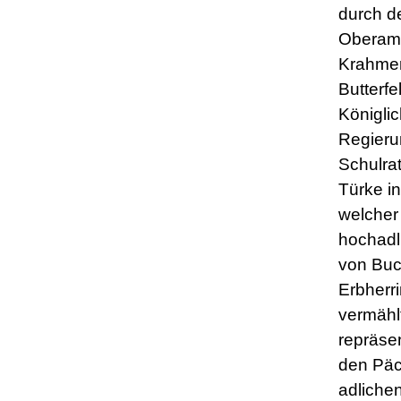
durch d
Oberam
Krahmer
Butterfe
Königli
Regieru
Schulra
Türke i
welcher
hochadl
von Buc
Erbherr
vermählt
repräsen
den Päc
adliche