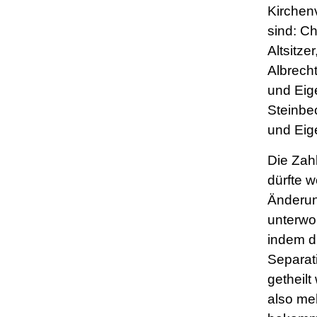
Kirchen
sind: Ch
Altsitzer
Albrech
und Eig
Steinbe
und Eig
Die Zahl
dürfte w
Änderu
unterwor
indem d
Separat
getheil
also me