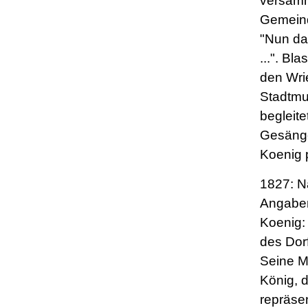
versam
Gemeind
"Nun dan
...". Bl
den Wri
Stadtmu
begleite
Gesänge
Koenig 
1827: N
Angaben
Koenig: 
des Dorf
Seine M
König, d
repräsen