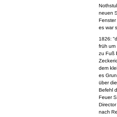
Nothstu
neuen S
Fenster
es war s
1826: "
früh um 
zu Fuß 
Zeckeri
dem kle
es Grun
über die
Befehl 
Feuer S
Directo
nach Re