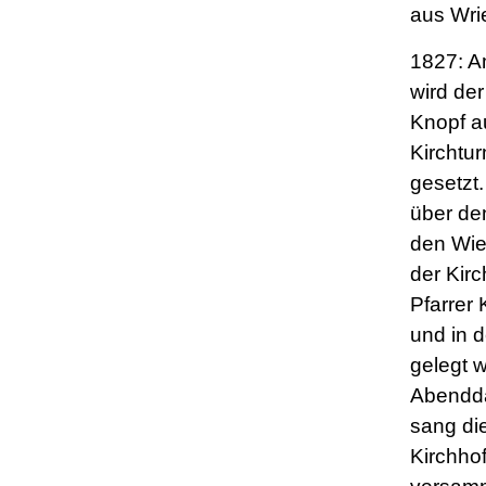
aus Wri
1827: A
wird der
Knopf a
Kirchtu
gesetzt.
über de
den Wie
der Kir
Pfarrer 
und in 
gelegt w
Abendd
sang di
Kirchho