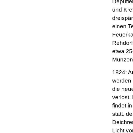
Deputie
und Kre
dreispä
einen Te
Feuerka
Rehdor
etwa 25
Münzen
1824: A
werden i
die neu
verlost.
findet i
statt, de
Deichre
Licht vo