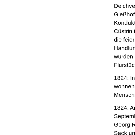
Deichve
Gießhof
Kondukt
Cüstrin
die feie
Handlun
wurden 
Flurstü
1824: In
wohnen
Mensch
1824: A
Septemb
Georg R
Sack un