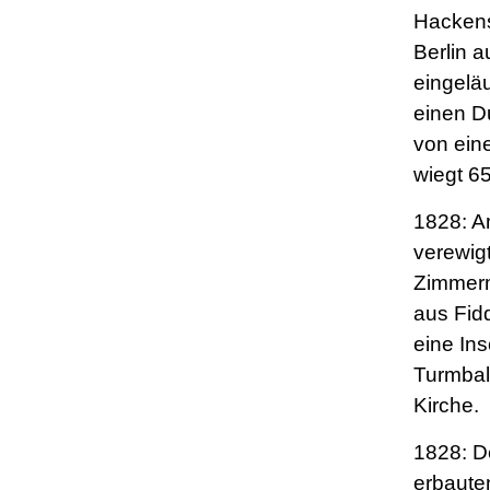
Hacken
Berlin 
eingeläu
einen D
von ein
wiegt 6
1828: A
verewigt
Zimmer
aus Fid
eine Ins
Turmbal
Kirche.
1828: D
erbaute