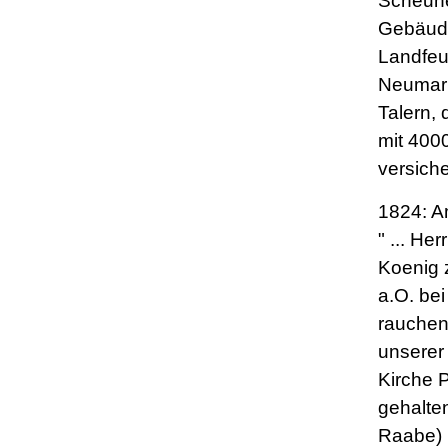
Scheune
Gebäude
Landfeu
Neumark
Talern, 
mit 400
versich
1824: Am
" ... Her
Koenig 
a.O. bei
rauche
unsere
Kirche P
gehalte
Raabe)