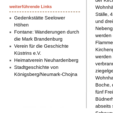
der Kirc
weiterführende Links
Wohnhä
Ställe,
Gedenkstätte Seelower
und drei
Höhen
Nebeng
Fontane: Wanderungen durch
werden 
die Mark Brandenburg
Flammen
Verein für die Geschichte
Kirchen
Küstrins e.V.
werden z
Heimatverein Neuhardenberg
verbran
Stadtgeschichte von
ziegelg
Königsberg/Neumark-Chojna
Wohnhau
Boche, 
fünf Fre
Büdner
abseits