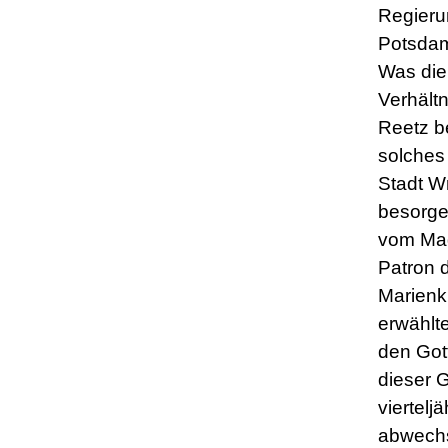
Regieru
Potsdam
Was die 
Verhältn
Reetz bet
solches 
Stadt W
besorge
vom Mag
Patron 
Marienk
erwählt
den Got
dieser 
viertelj
abwechs