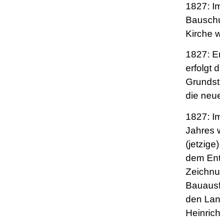
1827: Im
Bauschu
Kirche 
1827: E
erfolgt d
Grundst
die neue
1827: I
Jahres w
(jetzige
dem Ent
Zeichnu
Bauausf
den Lan
Heinric