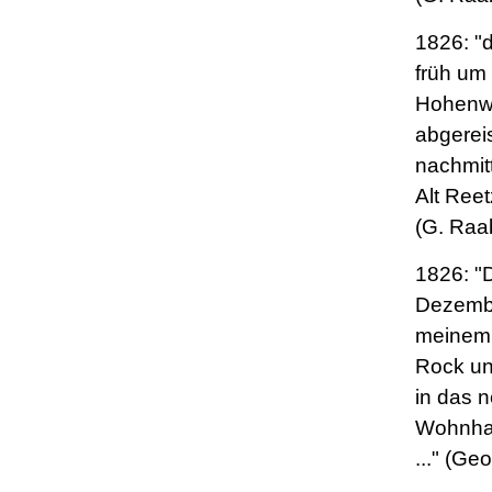
1826: "
früh um
Hohenw
abgerei
nachmit
Alt Ree
(G. Raa
1826: "
Dezembe
meinem 
Rock un
in das 
Wohnha
..." (Ge