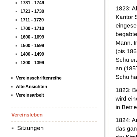
1731 - 1749
1823: Al
1721 - 1730
Kantor 
1711 - 1720
eingeset
1700 - 1710
begabte
1600 - 1699
Mann. In
1500 - 1599
(bis 18
1400 - 1499
Schüler
1300 - 1399
an.(1857
Schulha
Vereinsschriftenreihe
Alte Ansichten
1823: Be
Vereinsarbeit
wird ei
in Betr
Vereinsleben
1824: A
Sitzungen
das gan