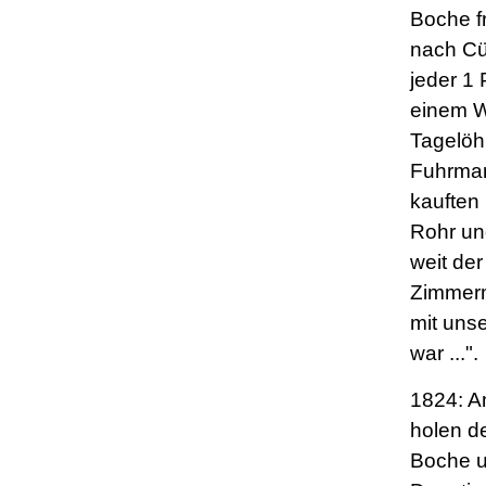
Boche f
nach Cüs
jeder 1 
einem W
Tagelöh
Fuhrman
kauften
Rohr un
weit der
Zimmerm
mit uns
war ...".
1824: A
holen d
Boche u