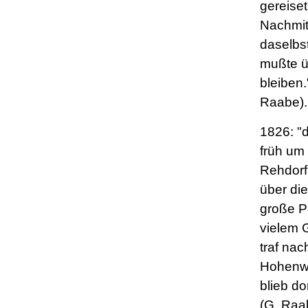
gereise
Nachmit
daselbs
mußte ü
bleiben
Raabe).
1826: "
früh um
Rehdorf
über die
große Po
vielem 
traf nac
Hohenwu
blieb do
(G. Raa