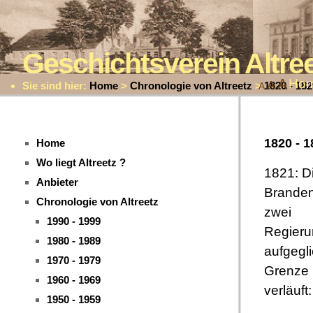
Geschichtsverein Altr
A
Ho
A
Sie sind hier:
Home
>
Chronologie von Altreetz
>
1820 - 182
A
1820 - 1
Home
Wo liegt Altreetz ?
1821: D
Anbieter
Branden
Chronologie von Altreetz
zwei
1990 - 1999
Regieru
1980 - 1989
aufgegli
1970 - 1979
Grenze 
1960 - 1969
verläuft:
1950 - 1959