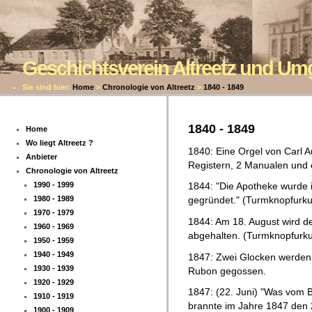
Geschichtsverein Altreetz und U
Sie sind hier:
Home
>
Chronologie von Altreetz
>
1840 - 1849
1840 - 1849
Home
Wo liegt Altreetz ?
1840: Eine Orgel von Carl A
Anbieter
Registern, 2 Manualen und 
Chronologie von Altreetz
1990 - 1999
1844: "Die Apotheke wurde 
1980 - 1989
gegründet." (Turmknopfurk
1970 - 1979
1844: Am 18. August wird der
1960 - 1969
abgehalten. (Turmknopfurk
1950 - 1959
1940 - 1949
1847: Zwei Glocken werden i
1930 - 1939
Rubon gegossen.
1920 - 1929
1847: (22. Juni) "Was vom B
1910 - 1919
brannte im Jahre 1847 den 2
1900 - 1909