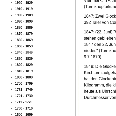
Viehmarkt in Altr
1920 - 1929
(Turmknopfurkund
1910 - 1919
1900 - 1909
1847: Zwei Glocke
1890 - 1899
392 Taler von Co
1880 - 1889
1847: (22. Juni)
1870 - 1879
stehen geblieben 
1860 - 1869
1847 den 22. Juni
1850 - 1859
nieder." (Turmkn
1840 - 1849
9.7.1870).
1830 - 1839
1820 - 1829
1848: Die Glock
1810 - 1819
Kirchturm aufgeh
1800 - 1809
hat den Glockent
1750 - 1799
Kilogramm, die k
1731 - 1749
heute als Uhrsch
1721 - 1730
Durchmesser von 
1711 - 1720
1700 - 1710
1600 - 1699