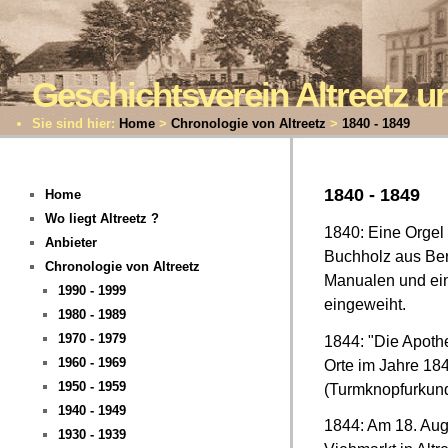
Geschichtsverein Altreetz
Sie sind hier:
Home
>
Chronologie von Altreetz
>
1840 - 1849
1840 - 1849
Home
Wo liegt Altreetz ?
1840: Eine Orgel
Anbieter
Buchholz aus Berl
Chronologie von Altreetz
Manualen und ei
1990 - 1999
eingeweiht.
1980 - 1989
1970 - 1979
1844: "Die Apoth
1960 - 1969
Orte im Jahre 18
1950 - 1959
(Turmknopfurkun
1940 - 1949
1844: Am 18. Augu
1930 - 1939