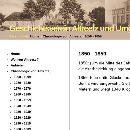
Geschichtsverein Altreetz und U
Sie sind hier:
Home
>
Chronologie von Altreetz
>
1850 - 1859
1850 - 1859
Home
Wo liegt Altreetz ?
1850: (Um die Mitte des Jah
Anbieter
die Altarbekleidung eingeb
Chronologie von Altreetz
1990 - 1999
1856: Eine dritte Glocke, 
1980 - 1989
Berlin, wird eingeweiht. Si
1970 - 1979
Metern und wiegt 1340 Kil
1960 - 1969
1950 - 1959
1940 - 1949
1930 - 1939
1920 - 1929
1910 - 1919
1900 - 1909