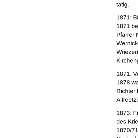
tätig.
1871: B
1871 be
Pfarrer 
Wernick
Wriezen 
Kirchen
1871: V
1878 wa
Richter 
Altreetze
1873: F
des Kri
1870/71