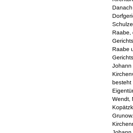
Danach 
Dorfger
Schulze
Raabe,
Gericht
Raabe 
Gericht
Johann 
Kirchen
besteht
Eigentü
Wendt, 
Kopätzk
Grunow.
Kirchenr
Johann