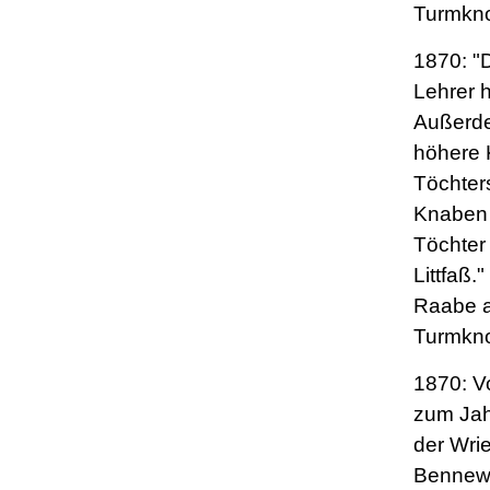
Turmkno
1870: 
Lehrer h
Außerde
höhere 
Töchters
Knaben 
Töchter
Littfaß.
Raabe a
Turmkno
1870: V
zum Jah
der Wri
Bennewit