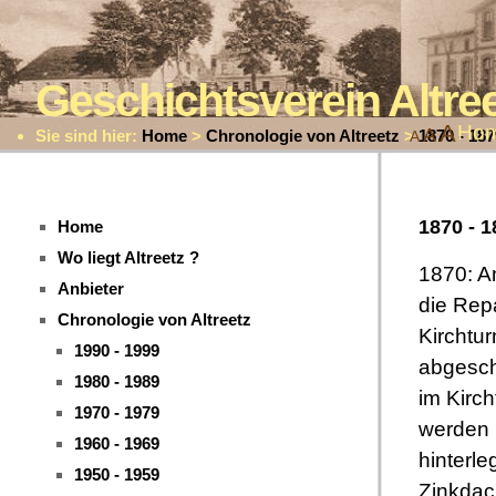
Geschichtsverein Altr
A
Ho
A
Sie sind hier:
Home
>
Chronologie von Altreetz
>
1870 - 187
A
1870 - 1
Home
Wo liegt Altreetz ?
1870: A
Anbieter
die Rep
Chronologie von Altreetz
Kirchtu
1990 - 1999
abgesch
1980 - 1989
im Kirc
1970 - 1979
werden
1960 - 1969
hinterle
1950 - 1959
Zinkdac