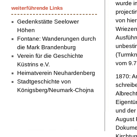
wurde i
weiterführende Links
projecti
von hie
Gedenkstätte Seelower
Wriezen,
Höhen
Ausführ
Fontane: Wanderungen durch
unbesti
die Mark Brandenburg
(Turmkn
Verein für die Geschichte
vom 9.7
Küstrins e.V.
Heimatverein Neuhardenberg
1870: Am
Stadtgeschichte von
schreib
Königsberg/Neumark-Chojna
Albrecht
Eigentü
und der
August 
Dokumen
Kirchtu