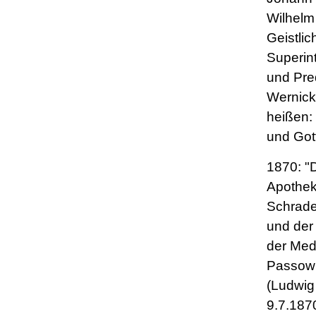
Wilhelm
Geistlic
Superin
und Pre
Wernick
heißen: 
und Gott
1870: "D
Apothek
Schrade
und der 
der Medi
Passow 
(Ludwi
9.7.187