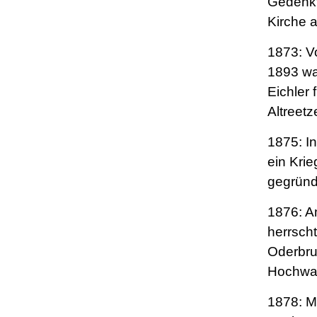
Gedenkt
Kirche 
1873: V
1893 wa
Eichler 
Altreetze
1875: In
ein Krie
gegründ
1876: A
herrscht
Oderbru
Hochwas
1878: Mi