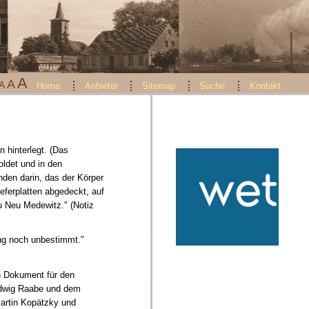
A
A
A
Home
Anbieter
Sitemap
Suche
Kontakt
 hinterlegt. (Das
ldet und in den
den darin, das der Körper
ferplatten abgedeckt, auf
zu Neu Medewitz." (Notiz
ung noch unbestimmt."
n Dokument für den
udwig Raabe und dem
artin Kopätzky und