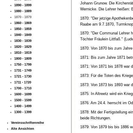
Johann Grunow. Die Kirchenrät
1890 - 1899
Wernicke. Die Lehrer heißen: E
1880 - 1889
1870 - 1879
1870: "Der jetzige Apothekenbe
1860 - 1869
Raabe am 9.7.1870, Turmknop
1850 - 1859
1870: "Der Communal Lehrer he
1840 - 1849
Töchter Fräulein Littfaß." (L
1830 - 1839
1820 - 1829
1870: Von 1870 bis zum Jahre 1
1810 - 1819
1871: Bis zum Jahre 1871 betr
1800 - 1809
1750 - 1799
1871: Von 1871 bis 1878 war der
1731 - 1749
1873: Für die Toten des Kriege
1721 - 1730
1711 - 1720
1873: Von 1873 bis 1893 war der
1700 - 1710
1875: In Altreetz wird ein Krie
1600 - 1699
1500 - 1599
1876: Am 24.4. herrscht im O
1400 - 1499
1878: Mit der Fertigstellung e
1300 - 1399
beide Richtungen.
Vereinsschriftenreihe
1879: Von 1879 bis bis 1886 war
Alte Ansichten