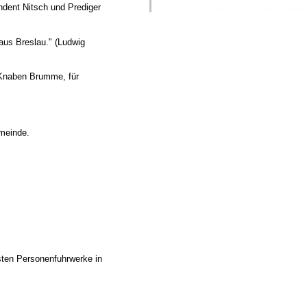
ndent Nitsch und Prediger
aus Breslau." (Ludwig
 Knaben Brumme, für
emeinde.
rsten Personenfuhrwerke in