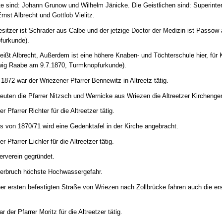
e sind: Johann Grunow und Wilhelm Jänicke. Die Geistlichen sind: Superinte
rnst Albrecht und Gottlob Vielitz.
sitzer ist Schrader aus Calbe und der jetzige Doctor der Medizin ist Passow 
furkunde).
ißt Albrecht, Außerdem ist eine höhere Knaben- und Töchterschule hier, für
udwig Raabe am 9.7.1870, Turmknopfurkunde).
872 war der Wriezener Pfarrer Bennewitz in Altreetz tätig.
euten die Pfarrer Nitzsch und Wernicke aus Wriezen die Altreetzer Kircheng
 Pfarrer Richter für die Altreetzer tätig.
s von 1870/71 wird eine Gedenktafel in der Kirche angebracht.
 Pfarrer Eichler für die Altreetzer tätig.
gerverein gegründet.
derbruch höchste Hochwassergefahr.
iner ersten befestigten Straße von Wriezen nach Zollbrücke fahren auch die e
 der Pfarrer Moritz für die Altreetzer tätig.