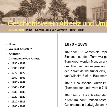
Geschichtsverein Altreetz und U
Sie sind hier:
Home
>
Chronologie von Altreetz
>
1870 - 1879
1870 - 1879
Home
Wo liegt Altreetz ?
1870: Am 9.7. werden die Rep
Anbieter
Zinkdach auf dem Turm war geg
Chronologie von Altreetz
Turmknopf werden Münzen und 
1990 - 1999
des Thurmes neu angerieben u
1980 - 1989
der Pieramide war früher Zink,
1970 - 1979
von Wilhelm Siefke, Bauunter
1960 - 1969
1950 - 1959
1870: "Chausseebau wurde im J
1940 - 1949
(Turmknopfurkunde vom 9.7.18
1930 - 1939
1870: Am 9. Juli schreiben de
1920 - 1929
Kirchturmknopf. Danach beste
1910 - 1919
Gerichtsmann Ludwig Johann G
1900 - 1909