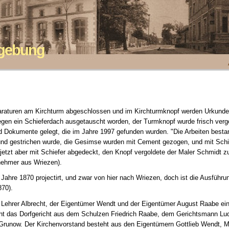
mgebung
araturen am Kirchturm abgeschlossen und im Kirchturmknopf werden Urkunden
en ein Schieferdach ausgetauscht worden, der Turmknopf wurde frisch vergo
Dokumente gelegt, die im Jahre 1997 gefunden wurden. "Die Arbeiten bestan
nd gestrichen wurde, die Gesimse wurden mit Cement gezogen, und mit Schie
 jetzt aber mit Schiefer abgedeckt, den Knopf vergoldete der Maler Schmidt 
nehmer aus Wriezen).
ahre 1870 projectirt, und zwar von hier nach Wriezen, doch ist die Ausführ
70).
r Lehrer Albrecht, der Eigentümer Wendt und der Eigentümer August Raabe ei
ht das Dorfgericht aus dem Schulzen Friedrich Raabe, dem Gerichtsmann L
runow. Der Kirchenvorstand besteht aus den Eigentümern Gottlieb Wendt, M