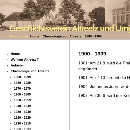
Geschichtsverein Altreetz und U
Sie sind hier:
Home
>
Chronologie von Altreetz
>
1900 - 1909
1900 - 1909
Home
Wo liegt Altreetz ?
1901: Am 21.8. wird die Frei
Anbieter
gegründet.
Chronologie von Altreetz
1990 - 1999
1901: Am 7.10. brennt die H
1980 - 1989
1904: Johannes Juhre wird
1970 - 1979
1960 - 1969
1907: Am 30.6. wird der Kri
1950 - 1959
1940 - 1949
1930 - 1939
1920 - 1929
1910 - 1919
1900 - 1909