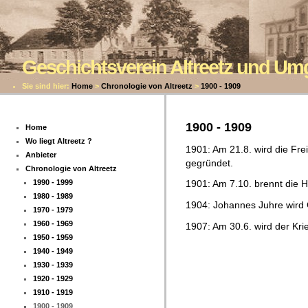
Geschichtsverein Altreetz und U
Sie sind hier:
Home
>
Chronologie von Altreetz
>
1900 - 1909
1900 - 1909
Home
Wo liegt Altreetz ?
1901: Am 21.8. wird die Frei
Anbieter
gegründet.
Chronologie von Altreetz
1990 - 1999
1901: Am 7.10. brennt die H
1980 - 1989
1904: Johannes Juhre wird
1970 - 1979
1960 - 1969
1907: Am 30.6. wird der Kri
1950 - 1959
1940 - 1949
1930 - 1939
1920 - 1929
1910 - 1919
1900 - 1909