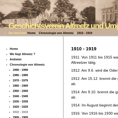
Geschichtsverein Altreetz und U
Sie sind hier:
Home
>
Chronologie von Altreetz
>
1910 - 1919
1910 - 1919
Home
Wo liegt Altreetz ?
1911: Von 1911 bis 1915 war
Anbieter
Altreetzer tätig.
Chronologie von Altreetz
1990 - 1999
1912: Am 9.6. wird die Oder
1980 - 1989
1912: Am 15.12. brennt die
1970 - 1979
ab.
1960 - 1969
1950 - 1959
1914: Am 9.10. brennt die 
1940 - 1949
ab.
1930 - 1939
1914: Im August beginnt der
1920 - 1929
1910 - 1919
1916: Von 1916 bis 1930 war 
1900 - 1909