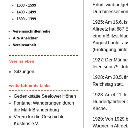
Erfurt, wird aufg
1500 - 1599
Durchmesser von 
1400 - 1499
1300 - 1399
1925: Am 16.6. is
Altreetz hat 687
Vereinsschriftenreihe
einem Blitzschlag
Alte Ansichten
August Lauter aus 
Vereinsarbeit
(Eintragung hinte
1927: Der Männer
Vereinsleben
feiert sein 75. Ju
Sitzungen
1928: Am 20.5. f
Reichstag statt.
weiterführende Links
1928: Am 4.11. fe
Gedenkstätte Seelower Höhen
Hundertjahrfeier
Fontane: Wanderungen durch
Kirche.
die Mark Brandenburg
Verein für die Geschichte
1929: Von 1929 b
Küstrins e.V.
Wagner in Altreetz