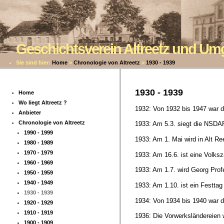
Geschichtsverein Altreetz und U
Sie sind hier:
Home
>
Chronologie von Altreetz
>
1930 - 1939
1930 - 1939
Home
Wo liegt Altreetz ?
1932: Von 1932 bis 1947 war der
Anbieter
Chronologie von Altreetz
1933: Am 5.3. siegt die NSDAP
1990 - 1999
1933: Am 1. Mai wird in Alt Ree
1980 - 1989
1970 - 1979
1933: Am 16.6. ist eine Volksz
1960 - 1969
1933: Am 1.7. wird Georg Prof
1950 - 1959
1940 - 1949
1933: Am 1.10. ist ein Festta
1930 - 1939
1934: Von 1934 bis 1940 war de
1920 - 1929
1910 - 1919
1936: Die Vorwerksländereien w
1900 - 1909