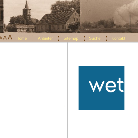
A
A
A
Home
Anbieter
Sitemap
Suche
Kontakt