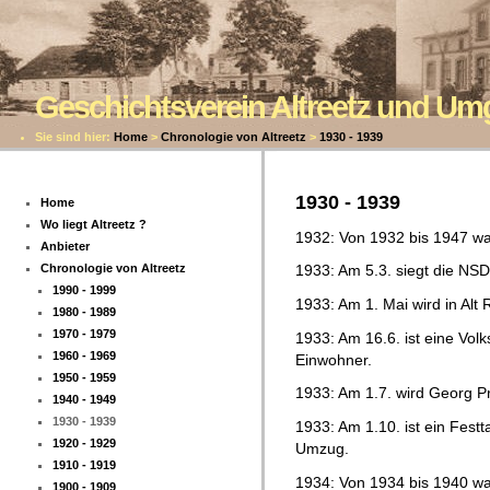
Geschichtsverein Altreetz und U
Sie sind hier:
Home
>
Chronologie von Altreetz
>
1930 - 1939
1930 - 1939
Home
Wo liegt Altreetz ?
1932: Von 1932 bis 1947 war 
Anbieter
Chronologie von Altreetz
1933: Am 5.3. siegt die NS
1990 - 1999
1933: Am 1. Mai wird in Alt 
1980 - 1989
1970 - 1979
1933: Am 16.6. ist eine Volk
1960 - 1969
Einwohner.
1950 - 1959
1933: Am 1.7. wird Georg Pr
1940 - 1949
1930 - 1939
1933: Am 1.10. ist ein Fest
1920 - 1929
Umzug.
1910 - 1919
1934: Von 1934 bis 1940 war
1900 - 1909