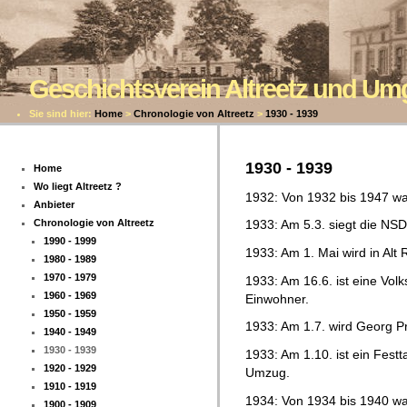
Geschichtsverein Altreetz und U
Sie sind hier:
Home
>
Chronologie von Altreetz
>
1930 - 1939
1930 - 1939
Home
Wo liegt Altreetz ?
1932: Von 1932 bis 1947 war 
Anbieter
Chronologie von Altreetz
1933: Am 5.3. siegt die NS
1990 - 1999
1933: Am 1. Mai wird in Alt 
1980 - 1989
1970 - 1979
1933: Am 16.6. ist eine Volk
1960 - 1969
Einwohner.
1950 - 1959
1933: Am 1.7. wird Georg Pr
1940 - 1949
1930 - 1939
1933: Am 1.10. ist ein Fest
1920 - 1929
Umzug.
1910 - 1919
1934: Von 1934 bis 1940 war
1900 - 1909