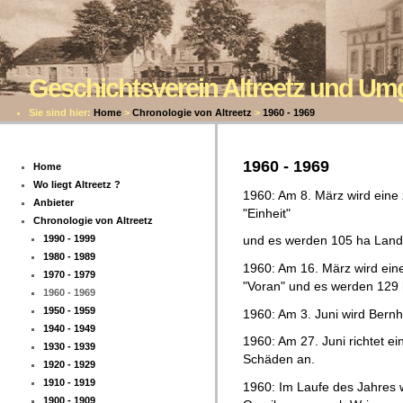
Geschichtsverein Altreetz und U
Sie sind hier:
Home
>
Chronologie von Altreetz
>
1960 - 1969
1960 - 1969
Home
Wo liegt Altreetz ?
1960: Am 8. März wird eine 
Anbieter
"Einheit"
Chronologie von Altreetz
1990 - 1999
und es werden 105 ha Land 
1980 - 1989
1960: Am 16. März wird eine
1970 - 1979
"Voran" und es werden 129 h
1960 - 1969
1950 - 1959
1960: Am 3. Juni wird Bernh
1940 - 1949
1960: Am 27. Juni richtet ei
1930 - 1939
Schäden an.
1920 - 1929
1910 - 1919
1960: Im Laufe des Jahres w
1900 - 1909