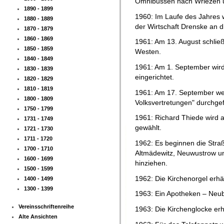
Omnibussen nach Wriezen u
1890 - 1899
1960: Im Laufe des Jahres w
1880 - 1889
der Wirtschaft Drenske an 
1870 - 1879
1860 - 1869
1961: Am 13. August schlie
1850 - 1859
Westen.
1840 - 1849
1961: Am 1. September wird
1830 - 1839
eingerichtet.
1820 - 1829
1810 - 1819
1961: Am 17. September we
1800 - 1809
Volksvertretungen" durchgef
1750 - 1799
1961: Richard Thiede wird
1731 - 1749
gewählt.
1721 - 1730
1711 - 1720
1962: Es beginnen die Stra
1700 - 1710
Altmädewitz, Neuwustrow un
1600 - 1699
hinziehen.
1500 - 1599
1962: Die Kirchenorgel erhäl
1400 - 1499
1300 - 1399
1963: Ein Apotheken – Neu
Vereinsschriftenreihe
1963: Die Kirchenglocke erhä
Alte Ansichten