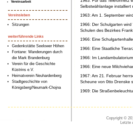
1963: Für das Telefonnetz w
Vereinsarbeit
Selbstwählanlage installier
1963: Am 1. September wird 
Vereinsleben
1966: Der Schulgarten wird 
Sitzungen
Schulen des Bezirkes Frankf
weiterführende Links
1966: Eine Schulgartenhalle 
Gedenkstätte Seelower Höhen
1966: Eine Staatliche Tierarz
Fontane: Wanderungen durch
1966: Im Landambulatorium 
die Mark Brandenburg
Verein für die Geschichte
1966: Eine neue Milchvieha
Küstrins e.V.
Heimatverein Neuhardenberg
1967: Am 21. Februar herrs
Stadtgeschichte von
Scheune von 0tto Drenske st
Königsberg/Neumark-Chojna
1969: Die Straßenbeleuchtu
Copyright © 201
Letzte