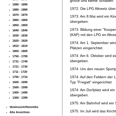
große und kleine Schäden.
1890 - 1899
1972: Die LPG Altreetz über
1880 - 1889
1870 - 1879
1973: Am 8.Mai wird ein Kin
1860 - 1869
übergeben.
1850 - 1859
1973: Bildung einer "Kooper
1840 - 1849
(KAP) mit den LPG en Altre
1830 - 1839
1820 - 1829
1974: Am 1. September wird 
1810 - 1819
Plätzen eingerichtet.
1800 - 1809
1974: Am 6. Oktober wird ei
1750 - 1799
übergeben.
1731 - 1749
1721 - 1730
1974: Um den neuen Sportpl
1711 - 1720
1974: Auf den Feldern der
1700 - 1710
Typ "Fregatt" eingerichtet.
1600 - 1699
1500 - 1599
1974: Am Dorfplatz wird ei
1400 - 1499
übergeben.
1300 - 1399
1975: Am Bahnhof wird ein 
Vereinsschriftenreihe
1975: Im Juli wird das Kirc
Alte Ansichten