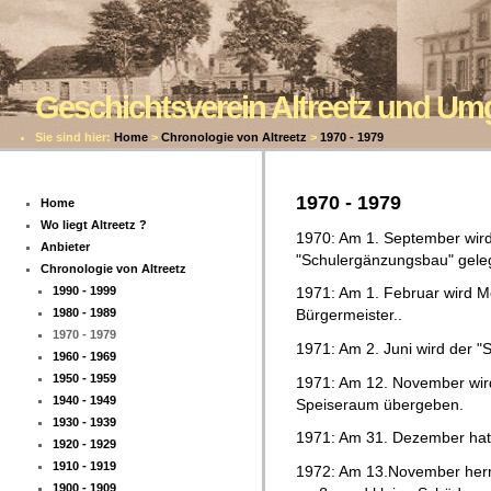
Geschichtsverein Altreetz und U
Sie sind hier:
Home
>
Chronologie von Altreetz
>
1970 - 1979
1970 - 1979
Home
Wo liegt Altreetz ?
1970: Am 1. September wird
Anbieter
"Schulergänzungsbau" geleg
Chronologie von Altreetz
1990 - 1999
1971: Am 1. Februar wird M
1980 - 1989
Bürgermeister..
1970 - 1979
1971: Am 2. Juni wird der 
1960 - 1969
1950 - 1959
1971: Am 12. November wir
1940 - 1949
Speiseraum übergeben.
1930 - 1939
1971: Am 31. Dezember hat 
1920 - 1929
1910 - 1919
1972: Am 13.November herrs
1900 - 1909