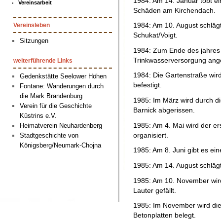
1984: Am 14. Januar tobt ei
Vereinsarbeit
Schäden am Kirchendach.
1984: Am 10. August schlägt
Vereinsleben
Schukat/Voigt.
Sitzungen
1984: Zum Ende des jahres w
Trinkwasserversorgung ang
weiterführende Links
1984: Die Gartenstraße wird
Gedenkstätte Seelower Höhen
befestigt.
Fontane: Wanderungen durch
die Mark Brandenburg
1985: Im März wird durch d
Verein für die Geschichte
Barnick abgerissen.
Küstrins e.V.
1985: Am 4. Mai wird der er
Heimatverein Neuhardenberg
organisiert.
Stadtgeschichte von
Königsberg/Neumark-Chojna
1985: Am 8. Juni gibt es ein
1985: Am 14. August schlägt 
1985: Am 10. November wird
Lauter gefällt.
1985: Im November wird di
Betonplatten belegt.