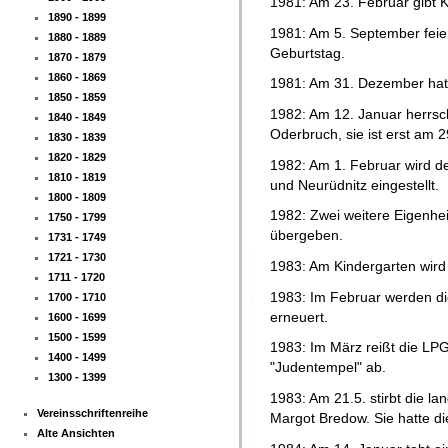
1981: Am 23. Februar gibt K
1890 - 1899
1981: Am 5. September feier
1880 - 1889
Geburtstag.
1870 - 1879
1860 - 1869
1981: Am 31. Dezember hat 
1850 - 1859
1982: Am 12. Januar herrsc
1840 - 1849
Oderbruch, sie ist erst am 
1830 - 1839
1820 - 1829
1982: Am 1. Februar wird d
1810 - 1819
und Neurüdnitz eingestellt.
1800 - 1809
1982: Zwei weitere Eigenhe
1750 - 1799
übergeben.
1731 - 1749
1721 - 1730
1983: Am Kindergarten wir
1711 - 1720
1983: Im Februar werden die
1700 - 1710
erneuert.
1600 - 1699
1500 - 1599
1983: Im März reißt die LPG
1400 - 1499
"Judentempel" ab.
1300 - 1399
1983: Am 21.5. stirbt die la
Vereinsschriftenreihe
Margot Bredow. Sie hatte die
Alte Ansichten