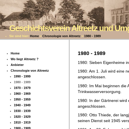
Geschichtsverein Altreetz und U
Sie sind hier:
Home
>
Chronologie von Altreetz
>
1980 - 1989
1980 - 1989
Home
Wo liegt Altreetz ?
1980: Sieben Eigenheime i
Anbieter
Chronologie von Altreetz
1980: Am 1. Juli wird eine
1990 - 1999
angeschlossen.
1980 - 1989
1980: Im Mai beginnen die A
1970 - 1979
Trinkwasserversorgung.
1960 - 1969
1950 - 1959
1980: In der Gärtnerei wir
1940 - 1949
angeschlossen.
1930 - 1939
1980: Otto Thiede, der langj
1920 - 1929
seinen Dienst seit 1945 ver
1910 - 1919
1900 - 1909